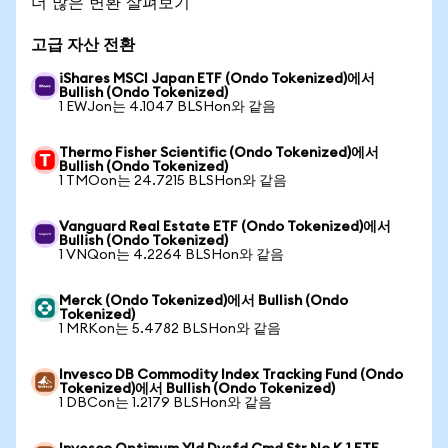
더 많은 변환 살펴보기
고급 자산 전환
iShares MSCI Japan ETF (Ondo Tokenized)에서
Bullish (Ondo Tokenized)
1 EWJon는 4.1047 BLSHon와 같음
Thermo Fisher Scientific (Ondo Tokenized)에서
Bullish (Ondo Tokenized)
1 TMOon는 24.7215 BLSHon와 같음
Vanguard Real Estate ETF (Ondo Tokenized)에서
Bullish (Ondo Tokenized)
1 VNQon는 4.2264 BLSHon와 같음
Merck (Ondo Tokenized)에서 Bullish (Ondo
Tokenized)
1 MRKon는 5.4782 BLSHon와 같음
Invesco DB Commodity Index Tracking Fund (Ondo
Tokenized)에서 Bullish (Ondo Tokenized)
1 DBCon는 1.2179 BLSHon와 같음