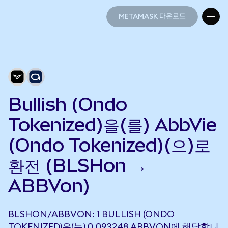
METAMASK 다운로드
METAMASK 다운로드
Bullish (Ondo
Tokenized)을(를) AbbVie
(Ondo Tokenized)(으)로
환전 (BLSHon →
ABBVon)
BLSHON/ABBVON: 1 BULLISH (ONDO
TOKENIZED)은(는) 0.093248 ABBVON에 해당합니