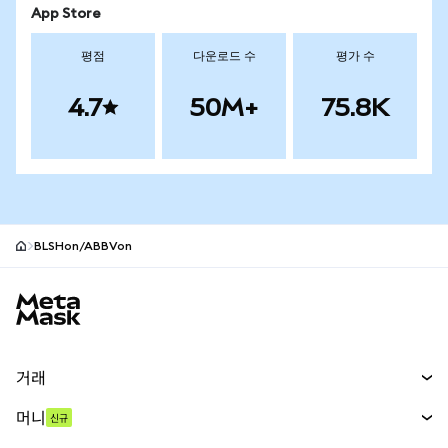
App Store
평점
다운로드 수
평가 수
4.7
50M+
75.8K
BLSHon/ABBVon
MetaMask 사이트 바닥글
거래
스왑
머니
신규
예측 시장
신규
매수