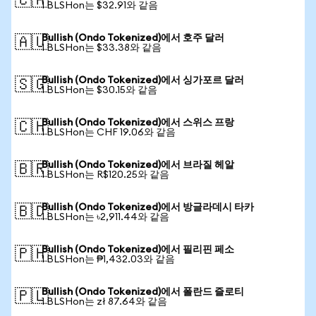
🇨🇦
1 BLSHon는 $32.91와 같음
Bullish (Ondo Tokenized)에서 호주 달러
🇦🇺
1 BLSHon는 $33.38와 같음
Bullish (Ondo Tokenized)에서 싱가포르 달러
🇸🇬
1 BLSHon는 $30.15와 같음
Bullish (Ondo Tokenized)에서 스위스 프랑
🇨🇭
1 BLSHon는 CHF 19.06와 같음
Bullish (Ondo Tokenized)에서 브라질 헤알
🇧🇷
1 BLSHon는 R$120.25와 같음
Bullish (Ondo Tokenized)에서 방글라데시 타카
🇧🇩
1 BLSHon는 ৳2,911.44와 같음
Bullish (Ondo Tokenized)에서 필리핀 페소
🇵🇭
1 BLSHon는 ₱1,432.03와 같음
Bullish (Ondo Tokenized)에서 폴란드 즐로티
🇵🇱
1 BLSHon는 zł 87.64와 같음