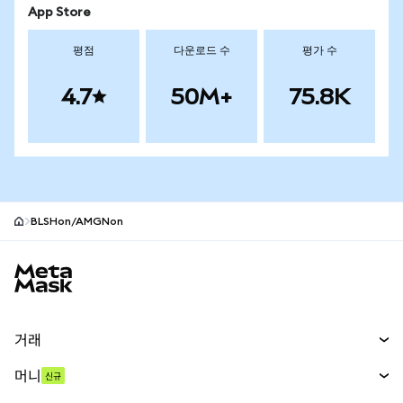
App Store
평점
다운로드 수
평가 수
4.7
50M+
75.8K
BLSHon/AMGNon
MetaMask 사이트 바닥글
거래
스왑
머니
신규
예측 시장
신규
매수