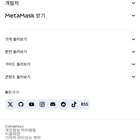
개발자
무기한 선물
신규
카드
문서 보기
MetaMask 받기
실물자산
mUSD
신규
대시보드
Transaction Shield
수익 창출
Smart Accounts Kit
에이전트 지갑
신규
가격 둘러보기
임베디드 지갑
Snaps
비트코인 가격
환전 둘러보기
MetaMask Connect
이더리움 가격
보상
신규
BTC를 USD로 환전
솔라나 가격
가이드 둘러보기
Snaps
보안
ETH를 USD로 환전
BTC 매수
시바이누 가격
USDT를 INR로 환전
콘텐츠 둘러보기
웹3 서비스
고객 지원
ETH 매수
페페 가격
비트코인 지갑
BTC를 USDT로 환전
SOL 매수
채용
테더 가격
솔라나 지갑
한국어
BTC를 INR로 환전
PEPE 매수
연락처
USDC 가격
최고의 암호화폐 카드
ETH를 USDT로 환전
USDT 매수
체인링크 가격
최고의 모바일 암호화폐 지갑
USDT를 PHP로 환전
USDC 매수
Polymarket이란?
BTC를 EUR로 환전
SHIB 매수
Consensys
암호화폐 세금 뉴스
개인정보 처리방침
이용약관
BNB 매수
기여자 라이선스 계약
암호화폐 매수 방법