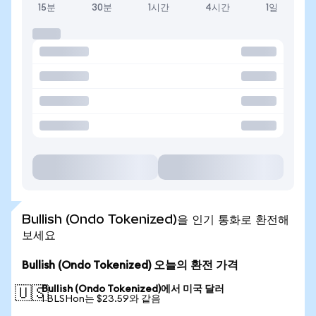
15분
30분
1시간
4시간
1일
Bullish (Ondo Tokenized)을 인기 통화로 환전해
보세요
Bullish (Ondo Tokenized) 오늘의 환전 가격
Bullish (Ondo Tokenized)에서 미국 달러
🇺🇸
1 BLSHon는 $23.59와 같음