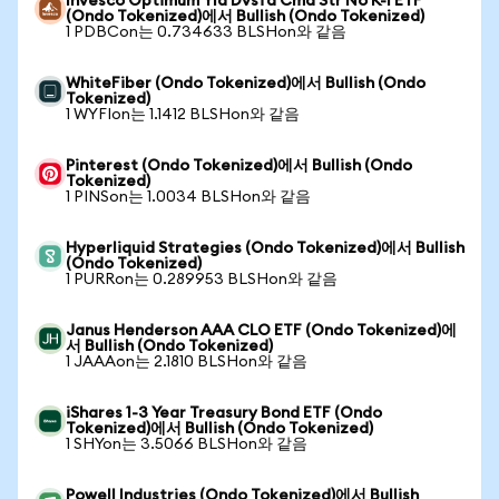
Invesco Optimum Yld Dvsfd Cmd Str No K-1 ETF
(Ondo Tokenized)에서 Bullish (Ondo Tokenized)
1 PDBCon는 0.734633 BLSHon와 같음
WhiteFiber (Ondo Tokenized)에서 Bullish (Ondo
Tokenized)
1 WYFIon는 1.1412 BLSHon와 같음
Pinterest (Ondo Tokenized)에서 Bullish (Ondo
Tokenized)
1 PINSon는 1.0034 BLSHon와 같음
Hyperliquid Strategies (Ondo Tokenized)에서 Bullish
(Ondo Tokenized)
1 PURRon는 0.289953 BLSHon와 같음
Janus Henderson AAA CLO ETF (Ondo Tokenized)에
서 Bullish (Ondo Tokenized)
1 JAAAon는 2.1810 BLSHon와 같음
iShares 1-3 Year Treasury Bond ETF (Ondo
Tokenized)에서 Bullish (Ondo Tokenized)
1 SHYon는 3.5066 BLSHon와 같음
Powell Industries (Ondo Tokenized)에서 Bullish