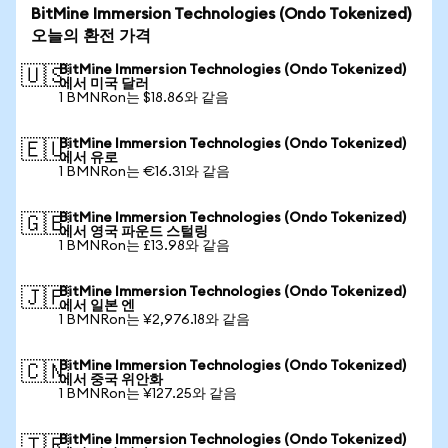
BitMine Immersion Technologies (Ondo Tokenized)
오늘의 환전 가격
BitMine Immersion Technologies (Ondo Tokenized)
🇺🇸
에서 미국 달러
1 BMNRon는 $18.86와 같음
BitMine Immersion Technologies (Ondo Tokenized)
🇪🇺
에서 유로
1 BMNRon는 €16.31와 같음
BitMine Immersion Technologies (Ondo Tokenized)
🇬🇧
에서 영국 파운드 스털링
1 BMNRon는 £13.98와 같음
BitMine Immersion Technologies (Ondo Tokenized)
🇯🇵
에서 일본 엔
1 BMNRon는 ¥2,976.18와 같음
BitMine Immersion Technologies (Ondo Tokenized)
🇨🇳
에서 중국 위안화
1 BMNRon는 ¥127.25와 같음
BitMine Immersion Technologies (Ondo Tokenized)
🇹🇷