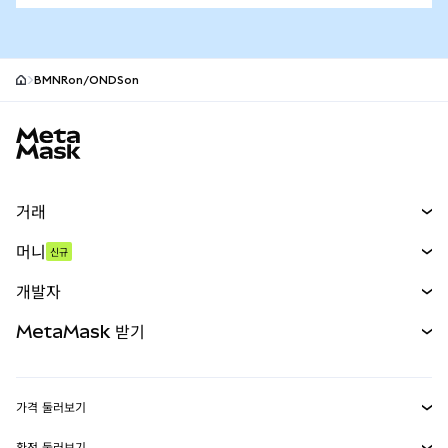
BMNRon/ONDSon
MetaMask 사이트 바닥글
거래
스왑
머니
신규
예측 시장
신규
매수
개발자
무기한 선물
신규
카드
문서 보기
MetaMask 받기
실물자산
mUSD
신규
대시보드
Transaction Shield
수익 창출
Smart Accounts Kit
에이전트 지갑
신규
가격 둘러보기
임베디드 지갑
Snaps
비트코인 가격
환전 둘러보기