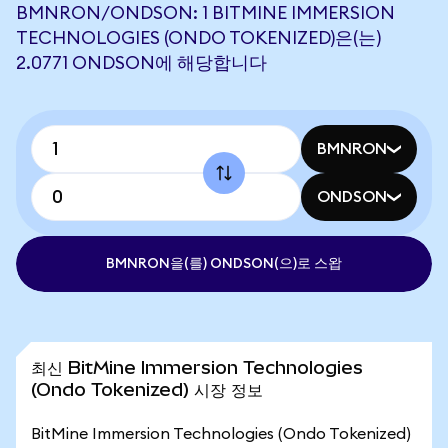
BMNRON/ONDSON: 1 BITMINE IMMERSION
TECHNOLOGIES (ONDO TOKENIZED)은(는)
2.0771 ONDSON에 해당합니다
BMNRON
ONDSON
BMNRON을(를) ONDSON(으)로 스왑
최신 BitMine Immersion Technologies
(Ondo Tokenized) 시장 정보
BitMine Immersion Technologies (Ondo Tokenized)