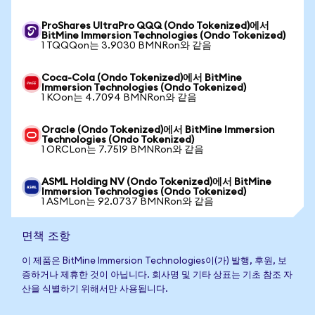
ProShares UltraPro QQQ (Ondo Tokenized)에서
BitMine Immersion Technologies (Ondo Tokenized)
1 TQQQon는 3.9030 BMNRon와 같음
Coca-Cola (Ondo Tokenized)에서 BitMine
Immersion Technologies (Ondo Tokenized)
1 KOon는 4.7094 BMNRon와 같음
Oracle (Ondo Tokenized)에서 BitMine Immersion
Technologies (Ondo Tokenized)
1 ORCLon는 7.7519 BMNRon와 같음
ASML Holding NV (Ondo Tokenized)에서 BitMine
Immersion Technologies (Ondo Tokenized)
1 ASMLon는 92.0737 BMNRon와 같음
면책 조항
이 제품은 BitMine Immersion Technologies이(가) 발행, 후원, 보
증하거나 제휴한 것이 아닙니다. 회사명 및 기타 상표는 기초 참조 자
산을 식별하기 위해서만 사용됩니다.