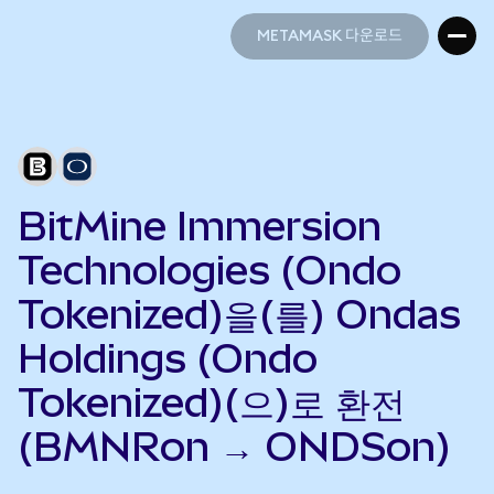
METAMASK 다운로드
METAMASK 다운로드
BitMine Immersion
Technologies (Ondo
Tokenized)을(를) Ondas
Holdings (Ondo
Tokenized)(으)로 환전
(BMNRon → ONDSon)