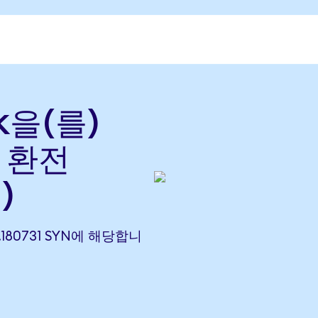
k을(를)
로 환전
)
0.180731 SYN에 해당합니