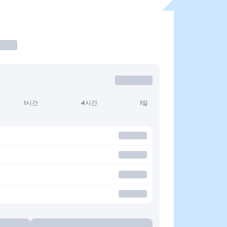
1시간
4시간
1일