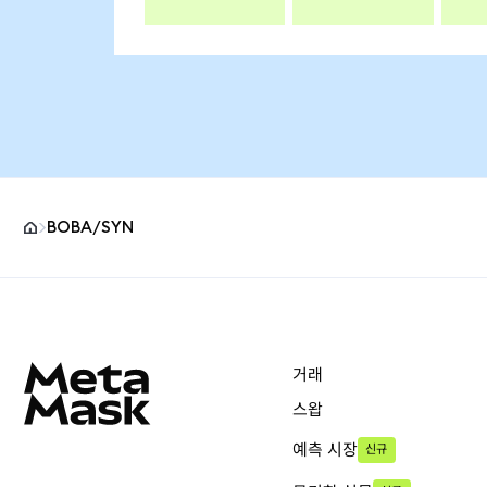
BOBA/SYN
MetaMask 사이트 바닥글
거래
스왑
예측 시장
신규