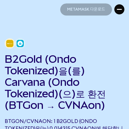
METAMASK 다운로드
METAMASK 다운로드
B2Gold (Ondo
Tokenized)을(를)
Carvana (Ondo
Tokenized)(으)로 환전
(BTGon → CVNAon)
BTGON/CVNAON: 1 B2GOLD (ONDO
TOKENIZED)은(는) 0.014315 CVNAON에 해당합니