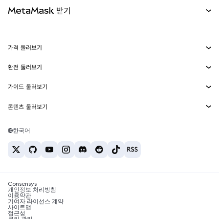
문서 보기
MetaMask 받기
실물자산
mUSD
신규
대시보드
Transaction Shield
수익 창출
Smart Accounts Kit
에이전트 지갑
신규
가격 둘러보기
임베디드 지갑
Snaps
비트코인 가격
환전 둘러보기
MetaMask Connect
이더리움 가격
보상
신규
BTC를 USD로 환전
솔라나 가격
가이드 둘러보기
Snaps
보안
ETH를 USD로 환전
BTC 매수
시바이누 가격
USDT를 INR로 환전
콘텐츠 둘러보기
웹3 서비스
고객 지원
ETH 매수
페페 가격
비트코인 지갑
BTC를 USDT로 환전
SOL 매수
채용
테더 가격
솔라나 지갑
한국어
BTC를 INR로 환전
PEPE 매수
연락처
USDC 가격
최고의 암호화폐 카드
ETH를 USDT로 환전
USDT 매수
체인링크 가격
최고의 모바일 암호화폐 지갑
USDT를 PHP로 환전
USDC 매수
Polymarket이란?
BTC를 EUR로 환전
SHIB 매수
Consensys
암호화폐 세금 뉴스
개인정보 처리방침
이용약관
BNB 매수
기여자 라이선스 계약
암호화폐 매수 방법
사이트맵
접근성
비트코인 매도 방법
쿠키 관리