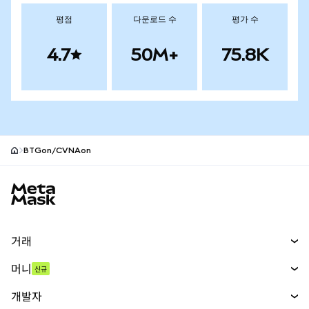
평점
다운로드 수
평가 수
4.7
50M+
75.8K
BTGon/CVNAon
MetaMask 사이트 바닥글
거래
스왑
머니
신규
예측 시장
신규
매수
개발자
무기한 선물
신규
카드