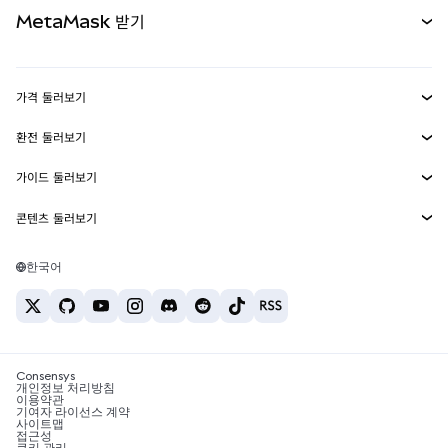
문서 보기
MetaMask 받기
실물자산
mUSD
신규
대시보드
Transaction Shield
수익 창출
Smart Accounts Kit
에이전트 지갑
신규
가격 둘러보기
임베디드 지갑
Snaps
비트코인 가격
환전 둘러보기
MetaMask Connect
이더리움 가격
보상
신규
BTC를 USD로 환전
솔라나 가격
가이드 둘러보기
Snaps
보안
ETH를 USD로 환전
BTC 매수
시바이누 가격
USDT를 INR로 환전
콘텐츠 둘러보기
웹3 서비스
고객 지원
ETH 매수
페페 가격
비트코인 지갑
BTC를 USDT로 환전
SOL 매수
채용
테더 가격
솔라나 지갑
한국어
BTC를 INR로 환전
PEPE 매수
연락처
USDC 가격
최고의 암호화폐 카드
ETH를 USDT로 환전
USDT 매수
체인링크 가격
최고의 모바일 암호화폐 지갑
USDT를 PHP로 환전
USDC 매수
Polymarket이란?
BTC를 EUR로 환전
SHIB 매수
Consensys
암호화폐 세금 뉴스
개인정보 처리방침
이용약관
BNB 매수
기여자 라이선스 계약
암호화폐 매수 방법
사이트맵
접근성
비트코인 매도 방법
쿠키 관리