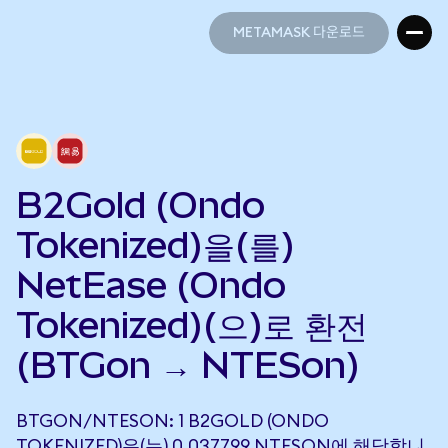
METAMASK 다운로드
METAMASK 다운로드
B2Gold (Ondo
Tokenized)을(를)
NetEase (Ondo
Tokenized)(으)로 환전
(BTGon → NTESon)
BTGON/NTESON: 1 B2GOLD (ONDO
TOKENIZED)은(는) 0.037799 NTESON에 해당합니