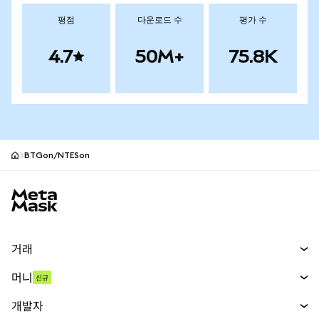
평점
다운로드 수
평가 수
4.7
50M+
75.8K
BTGon/NTESon
MetaMask 사이트 바닥글
거래
스왑
머니
신규
예측 시장
신규
매수
개발자
무기한 선물
신규
카드