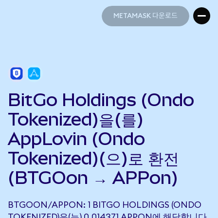
METAMASK 다운로드
METAMASK 다운로드
BitGo Holdings (Ondo
Tokenized)을(를)
AppLovin (Ondo
Tokenized)(으)로 환전
(BTGOon → APPon)
BTGOON/APPON: 1 BITGO HOLDINGS (ONDO
TOKENIZED)은(는) 0.014371 APPON에 해당합니다