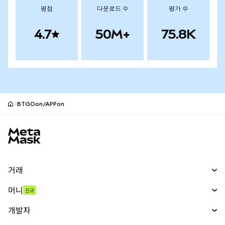
평점
다운로드 수
평가 수
4.7
50M+
75.8K
BTGOon/APPon
MetaMask 사이트 바닥글
거래
스왑
머니
신규
예측 시장
신규
매수
개발자
무기한 선물
신규
카드
문서 보기