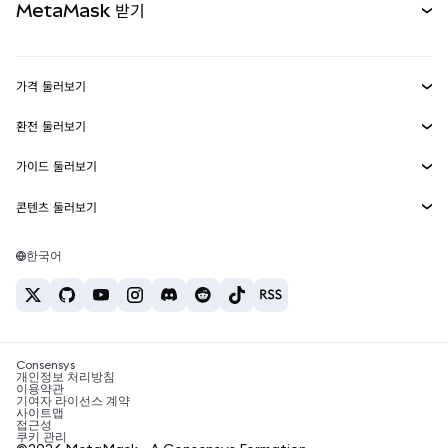
MetaMask 받기
실물자산
mUSD
신규
대시보드
Transaction Shield
수익 창출
Smart Accounts Kit
에이전트 지갑
신규
가격 둘러보기
임베디드 지갑
Snaps
비트코인 가격
환전 둘러보기
MetaMask Connect
이더리움 가격
보상
신규
BTC를 USD로 환전
솔라나 가격
가이드 둘러보기
Snaps
보안
ETH를 USD로 환전
BTC 매수
시바이누 가격
USDT를 INR로 환전
콘텐츠 둘러보기
웹3 서비스
고객 지원
ETH 매수
페페 가격
비트코인 지갑
BTC를 USDT로 환전
SOL 매수
채용
테더 가격
솔라나 지갑
한국어
BTC를 INR로 환전
PEPE 매수
연락처
USDC 가격
최고의 암호화폐 카드
ETH를 USDT로 환전
USDT 매수
체인링크 가격
최고의 모바일 암호화폐 지갑
USDT를 PHP로 환전
USDC 매수
Polymarket이란?
BTC를 EUR로 환전
SHIB 매수
Consensys
암호화폐 세금 뉴스
개인정보 처리방침
이용약관
BNB 매수
기여자 라이선스 계약
암호화폐 매수 방법
사이트맵
접근성
비트코인 매도 방법
쿠키 관리