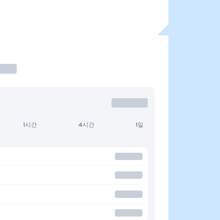
1시간
4시간
1일