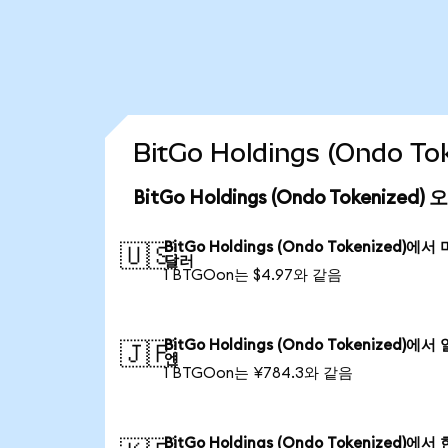
BitGo Holdings (Ondo 
BitGo Holdings (Ondo Tokenize
BitGo Holdings (Ondo Tokenized)에서
🇺🇸
달러
1 BTGOon는 $4.97와 같음
BitGo Holdings (Ondo Tokenized)에서
🇯🇵
엔
1 BTGOon는 ¥784.3와 같음
BitGo Holdings (Ondo Tokenized)에서