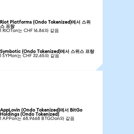
Riot Platforms (Ondo Tokenized)에서 스위
스 프랑
1 RIOTon는 CHF 16.86와 같음
Symbotic (Ondo Tokenized)에서 스위스 프랑
1 SYMon는 CHF 32.65와 같음
AppLovin (Ondo Tokenized)에서 BitGo
Holdings (Ondo Tokenized)
1 APPon는 68.9668 BTGOon와 같음