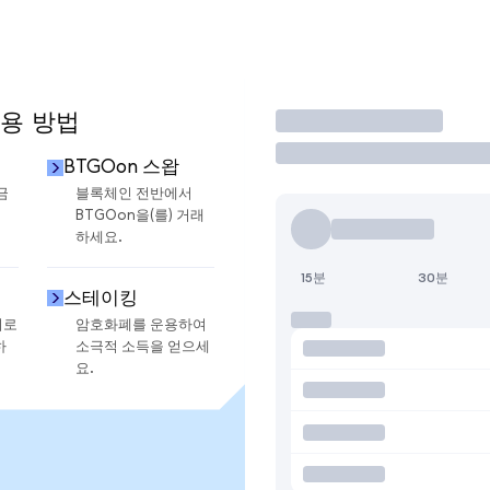
사용 방법
거래
BTGOon 스왑
금
블록체인 전반에서
BTGOon을(를) 거래
하세요.
15분
30분
스테이킹
지로
암호화폐를 운용하여
하
소극적 소득을 얻으세
요.