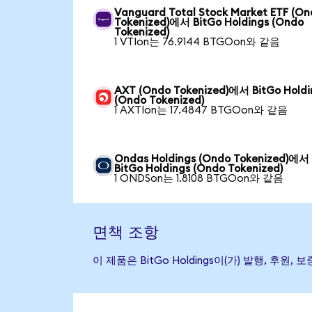
Vanguard Total Stock Market ETF (O
Tokenized)에서 BitGo Holdings (Ondo
Tokenized)
1 VTIon는 76.9144 BTGOon와 같음
AXT (Ondo Tokenized)에서 BitGo Holdi
(Ondo Tokenized)
1 AXTIon는 17.4847 BTGOon와 같음
Ondas Holdings (Ondo Tokenized)에서
BitGo Holdings (Ondo Tokenized)
1 ONDSon는 1.8108 BTGOon와 같음
면책 조항
이 제품은 BitGo Holdings이(가) 발행,