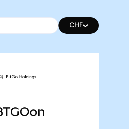
CHF
BitGo Holdings
BTGOon