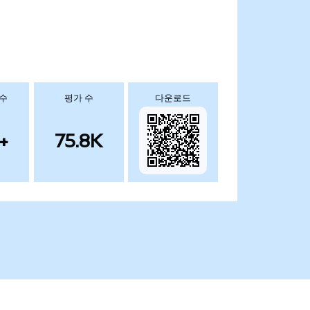
 수
평가 수
다운로드
+
75.8K