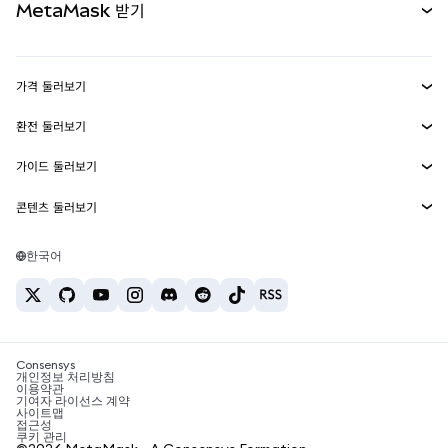
MetaMask 받기
실물자산
mUSD
신규
대시보드
Transaction Shield
수익 창출
Smart Accounts Kit
에이전트 지갑
신규
가격 둘러보기
임베디드 지갑
Snaps
비트코인 가격
환전 둘러보기
MetaMask Connect
이더리움 가격
보상
신규
BTC를 USD로 환전
솔라나 가격
가이드 둘러보기
Snaps
보안
ETH를 USD로 환전
BTC 매수
시바이누 가격
USDT를 INR로 환전
콘텐츠 둘러보기
웹3 서비스
고객 지원
ETH 매수
페페 가격
비트코인 지갑
BTC를 USDT로 환전
SOL 매수
채용
테더 가격
솔라나 지갑
한국어
BTC를 INR로 환전
PEPE 매수
연락처
USDC 가격
최고의 암호화폐 카드
ETH를 USDT로 환전
USDT 매수
체인링크 가격
최고의 모바일 암호화폐 지갑
USDT를 PHP로 환전
USDC 매수
Polymarket이란?
BTC를 EUR로 환전
SHIB 매수
Consensys
암호화폐 세금 뉴스
개인정보 처리방침
이용약관
BNB 매수
기여자 라이선스 계약
암호화폐 매수 방법
사이트맵
접근성
비트코인 매도 방법
쿠키 관리