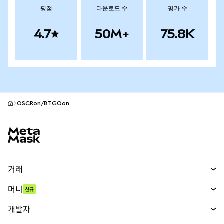
평점
다운로드 수
평가 수
4.7
50M+
75.8K
OSCRon/BTGOon
MetaMask 사이트 바닥글
거래
스왑
머니
신규
예측 시장
신규
매수
개발자
무기한 선물
신규
카드
문서 보기