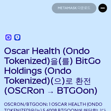
METAMASK 다운로드
METAMASK 다운로드
Oscar Health (Ondo
Tokenized)을(를) BitGo
Holdings (Ondo
Tokenized)(으)로 환전
(OSCRon → BTGOon)
OSCRON/BTGOON: 1 OSCAR HEALTH (ONDO
TOKENIZED)은(는) 5.6008 BTGOON에 해당합니다