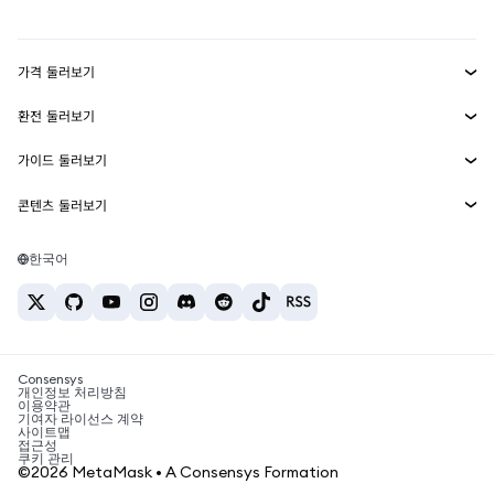
mUSD
신규
대시보드
Transaction Shield
수익 창출
Smart Accounts Kit
에이전트 지갑
신규
가격 둘러보기
임베디드 지갑
Snaps
비트코인 가격
환전 둘러보기
MetaMask Connect
이더리움 가격
보상
신규
BTC를 USD로 환전
솔라나 가격
가이드 둘러보기
Snaps
보안
ETH를 USD로 환전
BTC 매수
시바이누 가격
USDT를 INR로 환전
콘텐츠 둘러보기
웹3 서비스
고객 지원
ETH 매수
페페 가격
비트코인 지갑
BTC를 USDT로 환전
SOL 매수
채용
테더 가격
솔라나 지갑
한국어
BTC를 INR로 환전
PEPE 매수
연락처
USDC 가격
최고의 암호화폐 카드
ETH를 USDT로 환전
USDT 매수
체인링크 가격
최고의 모바일 암호화폐 지갑
USDT를 PHP로 환전
USDC 매수
Polymarket이란?
BTC를 EUR로 환전
SHIB 매수
Consensys
암호화폐 세금 뉴스
개인정보 처리방침
이용약관
BNB 매수
기여자 라이선스 계약
암호화폐 매수 방법
사이트맵
접근성
비트코인 매도 방법
쿠키 관리
©2026 MetaMask • A Consensys Formation