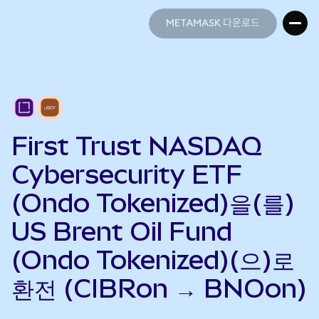
METAMASK 다운로드
METAMASK 다운로드
First Trust NASDAQ
Cybersecurity ETF
(Ondo Tokenized)을(를)
US Brent Oil Fund
(Ondo Tokenized)(으)로
환전 (CIBRon → BNOon)