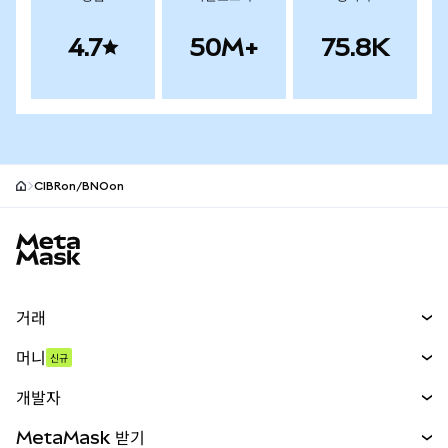
4.7
50M+
75.8K
CIBRon/BNOon
MetaMask 사이트 바닥글
거래
스왑
머니
신규
예측 시장
신규
매수
개발자
무기한 선물
신규
카드
문서 보기
MetaMask 받기
실물자산