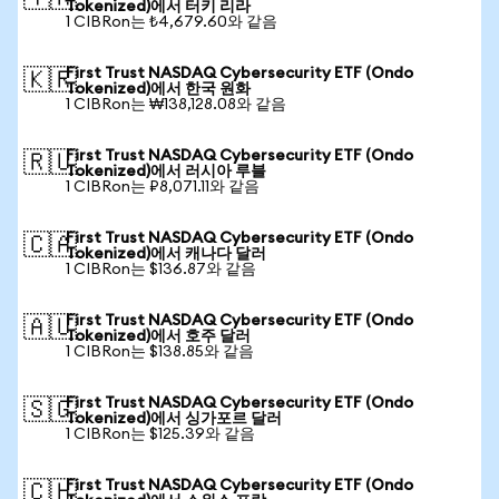
Tokenized)에서 터키 리라
1 CIBRon는 ₺4,679.60와 같음
First Trust NASDAQ Cybersecurity ETF (Ondo
🇰🇷
Tokenized)에서 한국 원화
1 CIBRon는 ₩138,128.08와 같음
First Trust NASDAQ Cybersecurity ETF (Ondo
🇷🇺
Tokenized)에서 러시아 루블
1 CIBRon는 ₽8,071.11와 같음
First Trust NASDAQ Cybersecurity ETF (Ondo
🇨🇦
Tokenized)에서 캐나다 달러
1 CIBRon는 $136.87와 같음
First Trust NASDAQ Cybersecurity ETF (Ondo
🇦🇺
Tokenized)에서 호주 달러
1 CIBRon는 $138.85와 같음
First Trust NASDAQ Cybersecurity ETF (Ondo
🇸🇬
Tokenized)에서 싱가포르 달러
1 CIBRon는 $125.39와 같음
First Trust NASDAQ Cybersecurity ETF (Ondo
🇨🇭