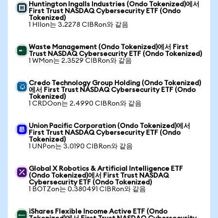
Huntington Ingalls Industries (Ondo Tokenized)에서
First Trust NASDAQ Cybersecurity ETF (Ondo
Tokenized)
1 HIIon는 3.2278 CIBRon와 같음
Waste Management (Ondo Tokenized)에서 First
Trust NASDAQ Cybersecurity ETF (Ondo Tokenized)
1 WMon는 2.3529 CIBRon와 같음
Credo Technology Group Holding (Ondo Tokenized)
에서 First Trust NASDAQ Cybersecurity ETF (Ondo
Tokenized)
1 CRDOon는 2.4990 CIBRon와 같음
Union Pacific Corporation (Ondo Tokenized)에서
First Trust NASDAQ Cybersecurity ETF (Ondo
Tokenized)
1 UNPon는 3.0190 CIBRon와 같음
Global X Robotics & Artificial Intelligence ETF
(Ondo Tokenized)에서 First Trust NASDAQ
Cybersecurity ETF (Ondo Tokenized)
1 BOTZon는 0.380491 CIBRon와 같음
iShares Flexible Income Active ETF (Ondo