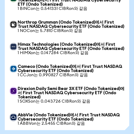
Tokenized)에서 First Trust NASDAQ Cybersecurity
ETF (Ondo Tokenized)
1 BINCon는 0.541331 CIBRon와 같음
Northrop Grumman (Ondo Tokenized)에서 First
Trust NASDAQ Cybersecurity ETF (Ondo Tokenized)
1 NOCon는 5.7810 CIBRon와 같음
Himax Technologies (Ondo Tokenized)에서 First
Trust NASDAQ Cybersecurity ETF (Ondo Tokenized)
1 HIMXon는 0.147284 CIBRon와 같음
Cameco (Ondo Tokenized)에서 First Trust NASDAQ
Cybersecurity ETF (Ondo Tokenized)
1 CCJon는 0.990827 CIBRon와 같음
Direxion Daily Semi Bear 3X ETF (Ondo Tokenized)에
서 First Trust NASDAQ Cybersecurity ETF (Ondo
Tokenized)
1 SOXSon는 0.043726 CIBRon와 같음
AbbVie (Ondo Tokenized)에서 First Trust NASDAQ
Cybersecurity ETF (Ondo Tokenized)
1 ABBVon는 2.5455 CIBRon와 같음