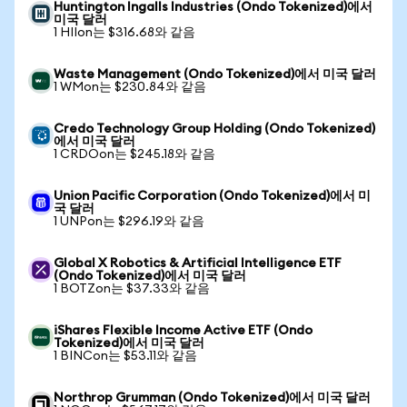
Huntington Ingalls Industries (Ondo Tokenized)에서
미국 달러
1 HIIon는 $316.68와 같음
Waste Management (Ondo Tokenized)에서 미국 달러
1 WMon는 $230.84와 같음
Credo Technology Group Holding (Ondo Tokenized)
에서 미국 달러
1 CRDOon는 $245.18와 같음
Union Pacific Corporation (Ondo Tokenized)에서 미
국 달러
1 UNPon는 $296.19와 같음
Global X Robotics & Artificial Intelligence ETF
(Ondo Tokenized)에서 미국 달러
1 BOTZon는 $37.33와 같음
iShares Flexible Income Active ETF (Ondo
Tokenized)에서 미국 달러
1 BINCon는 $53.11와 같음
Northrop Grumman (Ondo Tokenized)에서 미국 달러