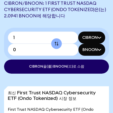
CIBRON/BNOON: 1 FIRST TRUST NASDAQ
CYBERSECURITY ETF (ONDO TOKENIZED)은(는)
2.0941 BNOON에 해당합니다
CIBRON
BNOON
CIBRON을(를) BNOON(으)로 스왑
최신 First Trust NASDAQ Cybersecurity
ETF (Ondo Tokenized) 시장 정보
First Trust NASDAQ Cybersecurity ETF (Ondo