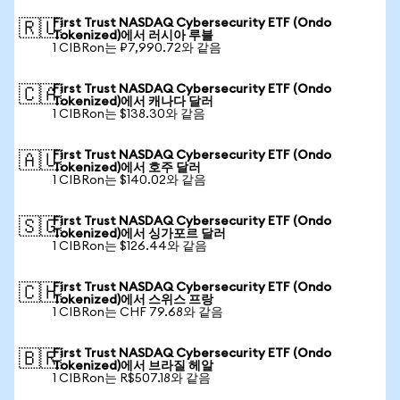
First Trust NASDAQ Cybersecurity ETF (Ondo
🇷🇺
Tokenized)에서 러시아 루블
1 CIBRon는 ₽7,990.72와 같음
First Trust NASDAQ Cybersecurity ETF (Ondo
🇨🇦
Tokenized)에서 캐나다 달러
1 CIBRon는 $138.30와 같음
First Trust NASDAQ Cybersecurity ETF (Ondo
🇦🇺
Tokenized)에서 호주 달러
1 CIBRon는 $140.02와 같음
First Trust NASDAQ Cybersecurity ETF (Ondo
🇸🇬
Tokenized)에서 싱가포르 달러
1 CIBRon는 $126.44와 같음
First Trust NASDAQ Cybersecurity ETF (Ondo
🇨🇭
Tokenized)에서 스위스 프랑
1 CIBRon는 CHF 79.68와 같음
First Trust NASDAQ Cybersecurity ETF (Ondo
🇧🇷
Tokenized)에서 브라질 헤알
1 CIBRon는 R$507.18와 같음