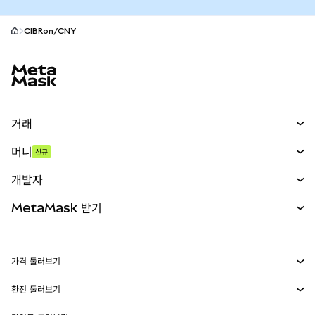
CIBRon/CNY
MetaMask 사이트 바닥글
거래
스왑
머니
신규
예측 시장
신규
매수
개발자
무기한 선물
신규
카드
문서 보기
MetaMask 받기
실물자산
mUSD
신규
대시보드
Transaction Shield
수익 창출
Smart Accounts Kit
에이전트 지갑
신규
가격 둘러보기
임베디드 지갑
Snaps
비트코인 가격
환전 둘러보기
MetaMask Connect
이더리움 가격
보상
신규
BTC를 USD로 환전