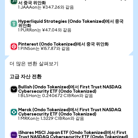
서 중국 위안화
1 JAAAon는 ¥347.26와 같음
Hyperliquid Strategies (Ondo Tokenized)에서 중국
위안화
1 PURRon는 ¥47.04와 같음
Pinterest (Ondo Tokenized)에서 중국 위안화
1 PINSon는 ¥157.87와 같음
더 많은 변환 살펴보기
고급 자산 전환
Bullish (Ondo Tokenized)에서 First Trust NASDAQ
Cybersecurity ETF (Ondo Tokenized)
1 BLSHon는 0.240672 CIBRon와 같음
Merck (Ondo Tokenized)에서 First Trust NASDAQ
Cybersecurity ETF (Ondo Tokenized)
1 MRKon는 1.3229 CIBRon와 같음
iShares MSCI Japan ETF (Ondo Tokenized)에서 First
Trust NASDAQ Cybersecurity ETF (Ondo Tokenized)