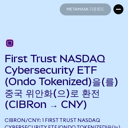
METAMASK 다운로드
METAMASK 다운로드
First Trust NASDAQ
Cybersecurity ETF
(Ondo Tokenized)을(를)
중국 위안화(으)로 환전
(CIBRon → CNY)
CIBRON/CNY: 1 FIRST TRUST NASDAQ
CYBERSECURITY ETF (ONDO TOKENIZED)은(는)