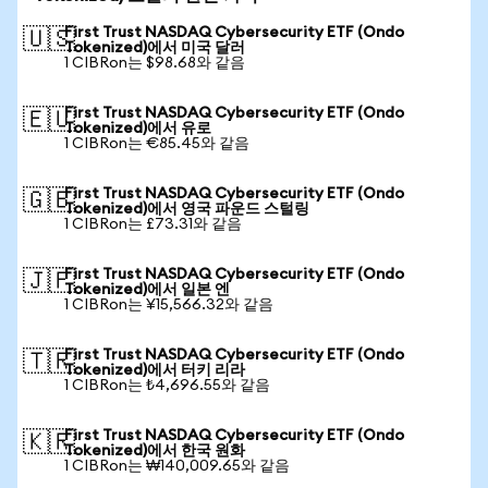
First Trust NASDAQ Cybersecurity ETF (Ondo
🇺🇸
Tokenized)에서 미국 달러
1 CIBRon는 $98.68와 같음
First Trust NASDAQ Cybersecurity ETF (Ondo
🇪🇺
Tokenized)에서 유로
1 CIBRon는 €85.45와 같음
First Trust NASDAQ Cybersecurity ETF (Ondo
🇬🇧
Tokenized)에서 영국 파운드 스털링
1 CIBRon는 £73.31와 같음
First Trust NASDAQ Cybersecurity ETF (Ondo
🇯🇵
Tokenized)에서 일본 엔
1 CIBRon는 ¥15,566.32와 같음
First Trust NASDAQ Cybersecurity ETF (Ondo
🇹🇷
Tokenized)에서 터키 리라
1 CIBRon는 ₺4,696.55와 같음
First Trust NASDAQ Cybersecurity ETF (Ondo
🇰🇷
Tokenized)에서 한국 원화
1 CIBRon는 ₩140,009.65와 같음