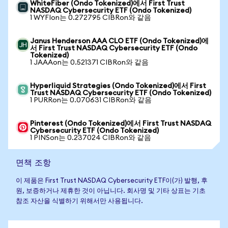
WhiteFiber (Ondo Tokenized)에서 First Trust
NASDAQ Cybersecurity ETF (Ondo Tokenized)
1 WYFIon는 0.272795 CIBRon와 같음
Janus Henderson AAA CLO ETF (Ondo Tokenized)에
서 First Trust NASDAQ Cybersecurity ETF (Ondo
Tokenized)
1 JAAAon는 0.521371 CIBRon와 같음
Hyperliquid Strategies (Ondo Tokenized)에서 First
Trust NASDAQ Cybersecurity ETF (Ondo Tokenized)
1 PURRon는 0.070631 CIBRon와 같음
Pinterest (Ondo Tokenized)에서 First Trust NASDAQ
Cybersecurity ETF (Ondo Tokenized)
1 PINSon는 0.237024 CIBRon와 같음
면책 조항
이 제품은 First Trust NASDAQ Cybersecurity ETF이(가) 발행, 후
원, 보증하거나 제휴한 것이 아닙니다. 회사명 및 기타 상표는 기초
참조 자산을 식별하기 위해서만 사용됩니다.