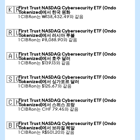
First Trust NASDAQ Cybersecurity ETF (Ondo
🇰🇷
Tokenized)에서 한국 원화
1 CIBRon는 ₩138,432.49와 같음
First Trust NASDAQ Cybersecurity ETF (Ondo
🇷🇺
Tokenized)에서 러시아 루블
1 CIBRon는 ₽8,088.90와 같음
First Trust NASDAQ Cybersecurity ETF (Ondo
🇦🇺
Tokenized)에서 호주 달러
1 CIBRon는 $139.13와 같음
First Trust NASDAQ Cybersecurity ETF (Ondo
🇸🇬
Tokenized)에서 싱가포르 달러
1 CIBRon는 $125.67와 같음
First Trust NASDAQ Cybersecurity ETF (Ondo
🇨🇭
Tokenized)에서 스위스 프랑
1 CIBRon는 CHF 79.45와 같음
First Trust NASDAQ Cybersecurity ETF (Ondo
🇧🇷
Tokenized)에서 브라질 헤알
1 CIBRon는 R$501.20와 같음