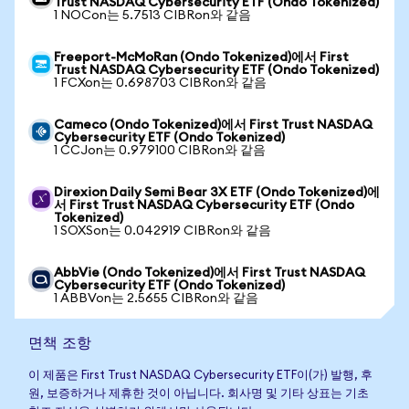
Trust NASDAQ Cybersecurity ETF (Ondo Tokenized)
1 NOCon는 5.7513 CIBRon와 같음
Freeport-McMoRan (Ondo Tokenized)에서 First
Trust NASDAQ Cybersecurity ETF (Ondo Tokenized)
1 FCXon는 0.698703 CIBRon와 같음
Cameco (Ondo Tokenized)에서 First Trust NASDAQ
Cybersecurity ETF (Ondo Tokenized)
1 CCJon는 0.979100 CIBRon와 같음
Direxion Daily Semi Bear 3X ETF (Ondo Tokenized)에
서 First Trust NASDAQ Cybersecurity ETF (Ondo
Tokenized)
1 SOXSon는 0.042919 CIBRon와 같음
AbbVie (Ondo Tokenized)에서 First Trust NASDAQ
Cybersecurity ETF (Ondo Tokenized)
1 ABBVon는 2.5655 CIBRon와 같음
면책 조항
이 제품은 First Trust NASDAQ Cybersecurity ETF이(가) 발행, 후
원, 보증하거나 제휴한 것이 아닙니다. 회사명 및 기타 상표는 기초