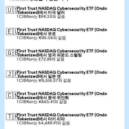
First Trust NASDAQ Cybersecurity ETF (Ondo
🇺🇸
Tokenized)에서 미국 달러
1 CIBRon는 $98.33와 같음
First Trust NASDAQ Cybersecurity ETF (Ondo
🇪🇺
Tokenized)에서 유로
1 CIBRon는 €85.06와 같음
First Trust NASDAQ Cybersecurity ETF (Ondo
🇬🇧
Tokenized)에서 영국 파운드 스털링
1 CIBRon는 £72.88와 같음
First Trust NASDAQ Cybersecurity ETF (Ondo
🇯🇵
Tokenized)에서 일본 엔
1 CIBRon는 ¥15,516.37와 같음
First Trust NASDAQ Cybersecurity ETF (Ondo
🇨🇳
Tokenized)에서 중국 위안화
1 CIBRon는 ¥663.41와 같음
First Trust NASDAQ Cybersecurity ETF (Ondo
🇹🇷
Tokenized)에서 터키 리라
1 CIBRon는 ₺4,689.91와 같음