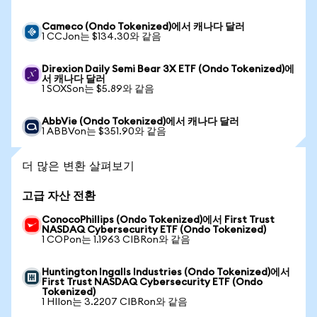
Cameco (Ondo Tokenized)에서 캐나다 달러
1 CCJon는 $134.30와 같음
Direxion Daily Semi Bear 3X ETF (Ondo Tokenized)에
서 캐나다 달러
1 SOXSon는 $5.89와 같음
AbbVie (Ondo Tokenized)에서 캐나다 달러
1 ABBVon는 $351.90와 같음
더 많은 변환 살펴보기
고급 자산 전환
ConocoPhillips (Ondo Tokenized)에서 First Trust
NASDAQ Cybersecurity ETF (Ondo Tokenized)
1 COPon는 1.1963 CIBRon와 같음
Huntington Ingalls Industries (Ondo Tokenized)에서
First Trust NASDAQ Cybersecurity ETF (Ondo
Tokenized)
1 HIIon는 3.2207 CIBRon와 같음