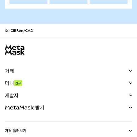
CIBRon/CAD
MetaMask 사이트 바닥글
거래
스왑
머니
신규
예측 시장
신규
매수
개발자
무기한 선물
신규
카드
문서 보기
MetaMask 받기
실물자산
mUSD
신규
대시보드
Transaction Shield
수익 창출
Smart Accounts Kit
에이전트 지갑
신규
가격 둘러보기
임베디드 지갑
Snaps
비트코인 가격