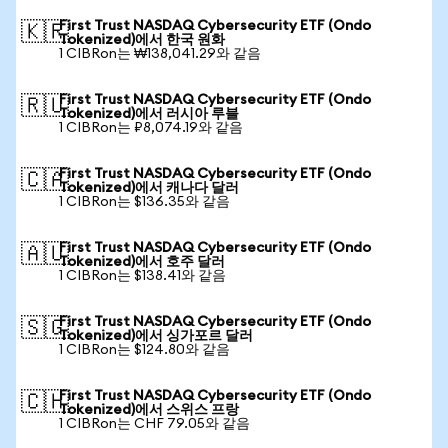
First Trust NASDAQ Cybersecurity ETF (Ondo
🇰🇷
Tokenized)에서 한국 원화
1 CIBRon는 ₩138,041.29와 같음
First Trust NASDAQ Cybersecurity ETF (Ondo
🇷🇺
Tokenized)에서 러시아 루블
1 CIBRon는 ₽8,074.19와 같음
First Trust NASDAQ Cybersecurity ETF (Ondo
🇨🇦
Tokenized)에서 캐나다 달러
1 CIBRon는 $136.35와 같음
First Trust NASDAQ Cybersecurity ETF (Ondo
🇦🇺
Tokenized)에서 호주 달러
1 CIBRon는 $138.41와 같음
First Trust NASDAQ Cybersecurity ETF (Ondo
🇸🇬
Tokenized)에서 싱가포르 달러
1 CIBRon는 $124.80와 같음
First Trust NASDAQ Cybersecurity ETF (Ondo
🇨🇭
Tokenized)에서 스위스 프랑
1 CIBRon는 CHF 79.05와 같음