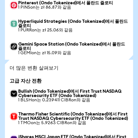
Pinterest (Ondo Tokenized)에서 폴란드 즐로티
1 PINSon는 zł 86.87와 같음
Hyperliquid Strategies (Ondo Tokenized)에서 폴란드
즐로티
1 PURRon는 zł 25.06와 같음
Gemini Space Station (Ondo Tokenized)에서 폴란드
즐로티
1 GEMIon는 zł 15.09와 같음
더 많은 변환 살펴보기
고급 자산 전환
Bullish (Ondo Tokenized)에서 First Trust NASDAQ
Cybersecurity ETF (Ondo Tokenized)
1 BLSHon는 0.239411 CIBRon와 같음
Thermo Fisher Scientific (Ondo Tokenized)에서 First
Trust NASDAQ Cybersecurity ETF (Ondo Tokenized)
1 TMOon는 5.9263 CIBRon와 같음
iShares MSCI Japan ETF (Ondo Tokenized)에서 First