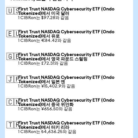
First Trust NASDAQ Cybersecurity ETF (Ondo
🇺🇸
Tokenized)에서 미국 달러
1 CIBRon는 $97.28와 같음
First Trust NASDAQ Cybersecurity ETF (Ondo
🇪🇺
Tokenized)에서 유로
1 CIBRon는 €84.42와 같음
First Trust NASDAQ Cybersecurity ETF (Ondo
🇬🇧
Tokenized)에서 영국 파운드 스털링
1 CIBRon는 £72.31와 같음
First Trust NASDAQ Cybersecurity ETF (Ondo
🇯🇵
Tokenized)에서 일본 엔
1 CIBRon는 ¥15,402.9와 같음
First Trust NASDAQ Cybersecurity ETF (Ondo
🇨🇳
Tokenized)에서 중국 위안화
1 CIBRon는 ¥656.50와 같음
First Trust NASDAQ Cybersecurity ETF (Ondo
🇹🇷
Tokenized)에서 터키 리라
1 CIBRon는 ₺4,636.25와 같음