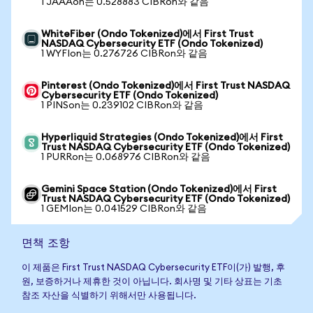
1 JAAAon는 0.528883 CIBRon와 같음
WhiteFiber (Ondo Tokenized)에서 First Trust
NASDAQ Cybersecurity ETF (Ondo Tokenized)
1 WYFIon는 0.276726 CIBRon와 같음
Pinterest (Ondo Tokenized)에서 First Trust NASDAQ
Cybersecurity ETF (Ondo Tokenized)
1 PINSon는 0.239102 CIBRon와 같음
Hyperliquid Strategies (Ondo Tokenized)에서 First
Trust NASDAQ Cybersecurity ETF (Ondo Tokenized)
1 PURRon는 0.068976 CIBRon와 같음
Gemini Space Station (Ondo Tokenized)에서 First
Trust NASDAQ Cybersecurity ETF (Ondo Tokenized)
1 GEMIon는 0.041529 CIBRon와 같음
면책 조항
이 제품은 First Trust NASDAQ Cybersecurity ETF이(가) 발행, 후
원, 보증하거나 제휴한 것이 아닙니다. 회사명 및 기타 상표는 기초
참조 자산을 식별하기 위해서만 사용됩니다.