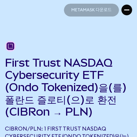
METAMASK 다운로드
METAMASK 다운로드
First Trust NASDAQ
Cybersecurity ETF
(Ondo Tokenized)을(를)
폴란드 즐로티(으)로 환전
(CIBRon → PLN)
CIBRON/PLN: 1 FIRST TRUST NASDAQ
CYBERSECURITY ETF (ONDO TOKENIZED)은(는)