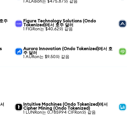
1 ALABon는 $475.87와 같음
서 호주
Figure Technology Solutions (Ondo
Tokenized)에서 호주 달러
1 FIGRon는 $40.62와 같음
s
Aurora Innovation (Ondo Tokenized)에서 호
주 달러
1 AURon는 $9.50와 같음
에서
Intuitive Machines (Ondo Tokenized)에서
Cipher Mining (Ondo Tokenized)
1 LUNRon는 0.785994 CIFRon와 같음