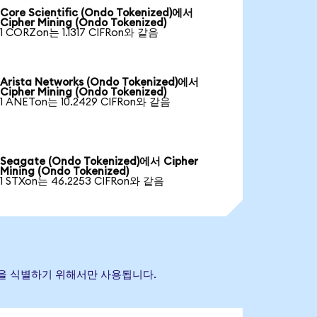
Core Scientific (Ondo Tokenized)에서
Cipher Mining (Ondo Tokenized)
1 CORZon는 1.1317 CIFRon와 같음
Arista Networks (Ondo Tokenized)에서
Cipher Mining (Ondo Tokenized)
1 ANETon는 10.2429 CIFRon와 같음
Seagate (Ondo Tokenized)에서 Cipher
Mining (Ondo Tokenized)
1 STXon는 46.2253 CIFRon와 같음
 자산을 식별하기 위해서만 사용됩니다.