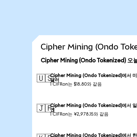
Cipher Mining (Ondo T
Cipher Mining (Ondo Tokenized
Cipher Mining (Ondo Tokenized)에서 
🇺🇸
달러
1 CIFRon는 $18.80와 같음
Cipher Mining (Ondo Tokenized)에서 
🇯🇵
엔
1 CIFRon는 ¥2,978.15와 같음
Cipher Mining (Ondo Tokenized)에서 