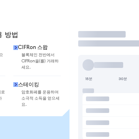
용 방법
거래
CIFRon 스왑
금으
블록체인 전반에서
CIFRon을(를) 거래하
세요.
15분
30분
스테이킹
지로
암호화폐를 운용하여
하
소극적 소득을 얻으세
요.