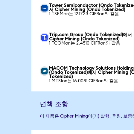
Tower Semiconductor (Ondo Tokeniz
서 Cipher Mining (Ondo Tokenized)
1 TSEMon는 12.1733 CIFRon와 같음
Trip.com Group (Ondo Tokenized)에서
Cipher Mining (Ondo Tokenized)
1 TCOMon는 2.4510 CIFRon와 같음
MACOM Technology Solutions Holding
(Ondo Tokenized)에서 Cipher Mining (
Tokenized)
1 MTSIon는 16.0081 CIFRon와 같음
면책 조항
이 제품은 Cipher Mining이(가) 발행, 