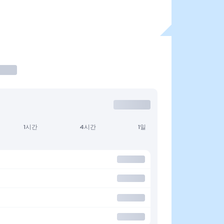
1시간
4시간
1일