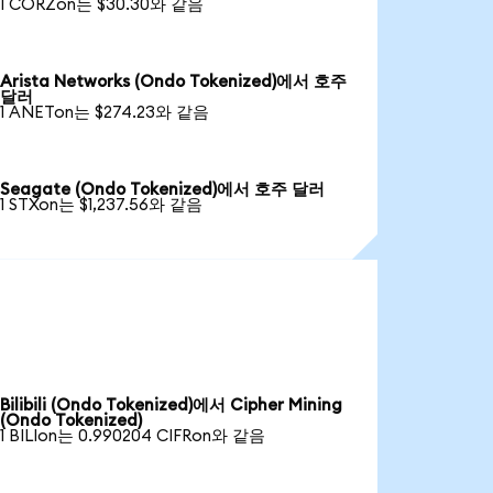
1 CORZon는 $30.30와 같음
Arista Networks (Ondo Tokenized)에서 호주
달러
1 ANETon는 $274.23와 같음
Seagate (Ondo Tokenized)에서 호주 달러
1 STXon는 $1,237.56와 같음
Bilibili (Ondo Tokenized)에서 Cipher Mining
(Ondo Tokenized)
1 BILIon는 0.990204 CIFRon와 같음