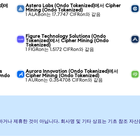
ed)에
Astera Labs (Ondo Tokenized)에서 Cipher
Mining (Ondo Tokenized)
1 ALABon는 17.7747 CIFRon와 같음
Figure Technology Solutions (Ondo
Tokenized)에서 Cipher Mining (Ondo
Tokenized)
1 FIGRon는 1.5172 CIFRon와 같음
s
Aurora Innovation (Ondo Tokenized)에서
Ondo
Cipher Mining (Ondo Tokenized)
1 AURon는 0.354708 CIFRon와 같음
후원, 보증하거나 제휴한 것이 아닙니다. 회사명 및 기타 상표는 기초 참조