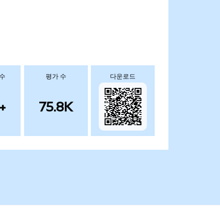
 수
평가 수
다운로드
+
75.8K