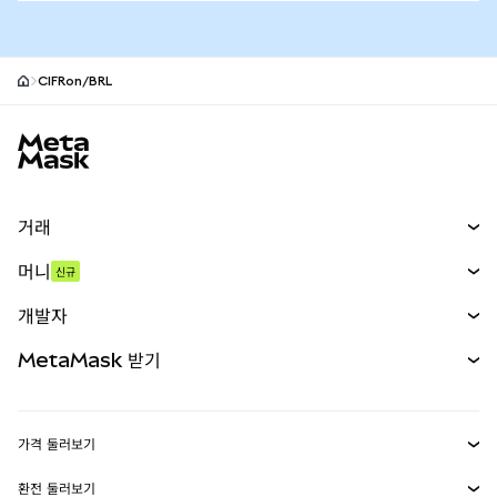
CIFRon/BRL
MetaMask 사이트 바닥글
거래
스왑
머니
신규
예측 시장
신규
매수
개발자
무기한 선물
신규
카드
문서 보기
MetaMask 받기
실물자산
mUSD
신규
대시보드
Transaction Shield
수익 창출
Smart Accounts Kit
에이전트 지갑
신규
가격 둘러보기
임베디드 지갑
Snaps
비트코인 가격
환전 둘러보기