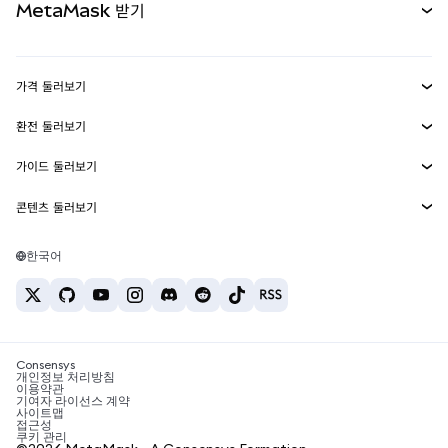
MetaMask 받기
실물자산
mUSD
신규
대시보드
Transaction Shield
수익 창출
Smart Accounts Kit
에이전트 지갑
신규
가격 둘러보기
임베디드 지갑
Snaps
비트코인 가격
환전 둘러보기
MetaMask Connect
이더리움 가격
보상
신규
BTC를 USD로 환전
솔라나 가격
가이드 둘러보기
Snaps
보안
ETH를 USD로 환전
BTC 매수
시바이누 가격
USDT를 INR로 환전
콘텐츠 둘러보기
웹3 서비스
고객 지원
ETH 매수
페페 가격
비트코인 지갑
BTC를 USDT로 환전
SOL 매수
채용
테더 가격
솔라나 지갑
한국어
BTC를 INR로 환전
PEPE 매수
연락처
USDC 가격
최고의 암호화폐 카드
ETH를 USDT로 환전
USDT 매수
체인링크 가격
최고의 모바일 암호화폐 지갑
USDT를 PHP로 환전
USDC 매수
Polymarket이란?
BTC를 EUR로 환전
SHIB 매수
Consensys
암호화폐 세금 뉴스
개인정보 처리방침
이용약관
BNB 매수
기여자 라이선스 계약
암호화폐 매수 방법
사이트맵
접근성
비트코인 매도 방법
쿠키 관리