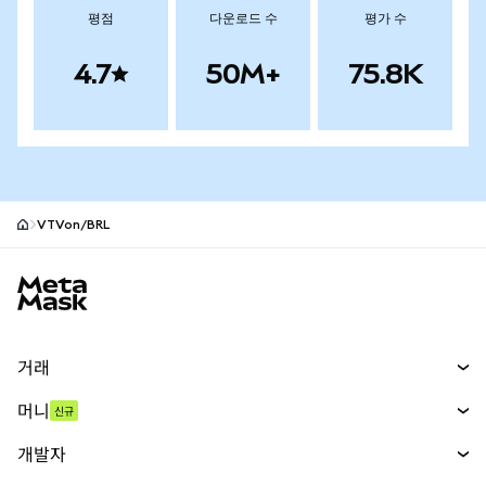
평점
다운로드 수
평가 수
4.7
50M+
75.8K
VTVon/BRL
MetaMask 사이트 바닥글
거래
스왑
머니
신규
예측 시장
신규
매수
개발자
무기한 선물
신규
카드
문서 보기