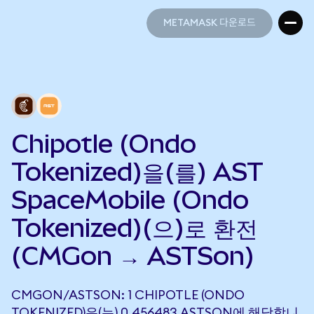
METAMASK 다운로드
METAMASK 다운로드
Chipotle (Ondo
Tokenized)을(를) AST
SpaceMobile (Ondo
Tokenized)(으)로 환전
(CMGon → ASTSon)
CMGON/ASTSON: 1 CHIPOTLE (ONDO
TOKENIZED)은(는) 0.456483 ASTSON에 해당합니