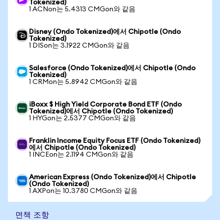
Tokenized)
1 ACNon는 5.4313 CMGon와 같음
Disney (Ondo Tokenized)에서 Chipotle (Ondo
Tokenized)
1 DISon는 3.1922 CMGon와 같음
Salesforce (Ondo Tokenized)에서 Chipotle (Ondo
Tokenized)
1 CRMon는 5.8942 CMGon와 같음
iBoxx $ High Yield Corporate Bond ETF (Ondo
Tokenized)에서 Chipotle (Ondo Tokenized)
1 HYGon는 2.5377 CMGon와 같음
Franklin Income Equity Focus ETF (Ondo Tokenized)
에서 Chipotle (Ondo Tokenized)
1 INCEon는 2.1194 CMGon와 같음
American Express (Ondo Tokenized)에서 Chipotle
(Ondo Tokenized)
1 AXPon는 10.3780 CMGon와 같음
면책 조항