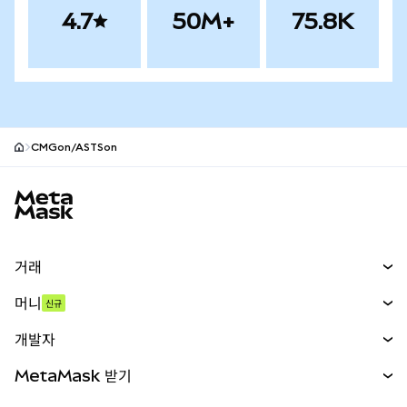
4.7
50M+
75.8K
CMGon/ASTSon
MetaMask 사이트 바닥글
거래
스왑
머니
신규
예측 시장
신규
매수
개발자
무기한 선물
신규
카드
문서 보기
MetaMask 받기
실물자산
mUSD
신규
대시보드
Transaction Shield