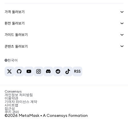
수익 창출
Smart Accounts Kit
에이전트 지갑
신규
가격 둘러보기
임베디드 지갑
Snaps
비트코인 가격
환전 둘러보기
MetaMask Connect
이더리움 가격
보상
신규
BTC를 USD로 환전
솔라나 가격
가이드 둘러보기
Snaps
보안
ETH를 USD로 환전
BTC 매수
시바이누 가격
USDT를 INR로 환전
콘텐츠 둘러보기
웹3 서비스
고객 지원
ETH 매수
페페 가격
비트코인 지갑
BTC를 USDT로 환전
SOL 매수
채용
테더 가격
솔라나 지갑
한국어
BTC를 INR로 환전
PEPE 매수
연락처
USDC 가격
최고의 암호화폐 카드
ETH를 USDT로 환전
USDT 매수
체인링크 가격
최고의 모바일 암호화폐 지갑
USDT를 PHP로 환전
USDC 매수
Polymarket이란?
BTC를 EUR로 환전
SHIB 매수
Consensys
암호화폐 세금 뉴스
개인정보 처리방침
이용약관
BNB 매수
기여자 라이선스 계약
암호화폐 매수 방법
사이트맵
접근성
비트코인 매도 방법
쿠키 관리
©2026 MetaMask • A Consensys Formation