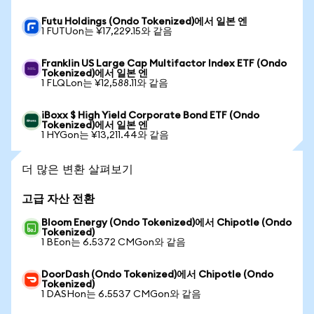
Futu Holdings (Ondo Tokenized)에서 일본 엔
1 FUTUon는 ¥17,229.15와 같음
Franklin US Large Cap Multifactor Index ETF (Ondo
Tokenized)에서 일본 엔
1 FLQLon는 ¥12,588.11와 같음
iBoxx $ High Yield Corporate Bond ETF (Ondo
Tokenized)에서 일본 엔
1 HYGon는 ¥13,211.44와 같음
더 많은 변환 살펴보기
고급 자산 전환
Bloom Energy (Ondo Tokenized)에서 Chipotle (Ondo
Tokenized)
1 BEon는 6.5372 CMGon와 같음
DoorDash (Ondo Tokenized)에서 Chipotle (Ondo
Tokenized)
1 DASHon는 6.5537 CMGon와 같음