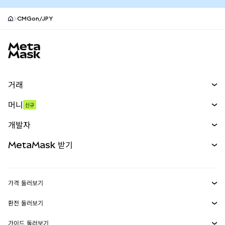
CMGon/JPY
MetaMask 사이트 바닥글
거래
스왑
머니
신규
예측 시장
신규
매수
개발자
무기한 선물
신규
카드
문서 보기
MetaMask 받기
실물자산
mUSD
신규
대시보드
Transaction Shield
수익 창출
Smart Accounts Kit
에이전트 지갑
신규
가격 둘러보기
임베디드 지갑
Snaps
비트코인 가격
환전 둘러보기
MetaMask Connect
이더리움 가격
보상
신규
BTC를 USD로 환전
솔라나 가격
가이드 둘러보기