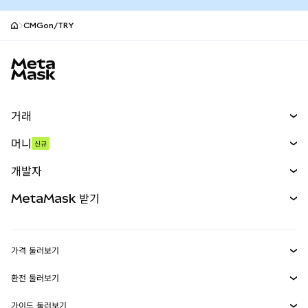
CMGon/TRY
MetaMask 사이트 바닥글
거래
스왑
머니
신규
예측 시장
신규
매수
개발자
무기한 선물
신규
카드
문서 보기
MetaMask 받기
실물자산
mUSD
신규
대시보드
Transaction Shield
수익 창출
Smart Accounts Kit
에이전트 지갑
신규
가격 둘러보기
임베디드 지갑
Snaps
비트코인 가격
환전 둘러보기
MetaMask Connect
이더리움 가격
보상
신규
BTC를 USD로 환전
솔라나 가격
가이드 둘러보기