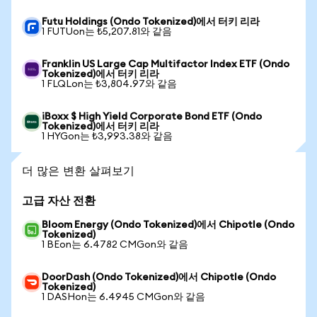
Futu Holdings (Ondo Tokenized)에서 터키 리라
1 FUTUon는 ₺5,207.81와 같음
Franklin US Large Cap Multifactor Index ETF (Ondo
Tokenized)에서 터키 리라
1 FLQLon는 ₺3,804.97와 같음
iBoxx $ High Yield Corporate Bond ETF (Ondo
Tokenized)에서 터키 리라
1 HYGon는 ₺3,993.38와 같음
더 많은 변환 살펴보기
고급 자산 전환
Bloom Energy (Ondo Tokenized)에서 Chipotle (Ondo
Tokenized)
1 BEon는 6.4782 CMGon와 같음
DoorDash (Ondo Tokenized)에서 Chipotle (Ondo
Tokenized)
1 DASHon는 6.4945 CMGon와 같음