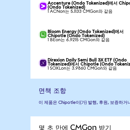
Accenture (Ondo Tokenized)에서 Chipo
(Ondo Tokenized)
1 ACNon는 5.1133 CMGon와 같음
Bloom Energy (Ondo Tokenized)에서
Chipotle (Ondo Tokenized)
1 BEon는 6.9215 CMGon와 같음
Direxion Daily Semi Bull 3X ETF (Ondo
Tokenized)에서 Chipotle (Ondo Tokeni
1 SOXLon는 3.9860 CMGon와 같음
면책 조항
이 제품은 Chipotle이(가) 발행, 후원, 보
몇 초 만에 CMGon 받기