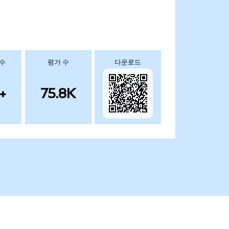
 수
평가 수
다운로드
+
75.8K