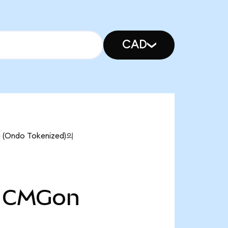
CAD
(Ondo Tokenized)의
CMGon