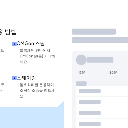
용 방법
거래
CMGon 스왑
금으
블록체인 전반에서
CMGon을(를) 거래하
세요.
15분
30분
스테이킹
지로
암호화폐를 운용하여
하
소극적 소득을 얻으세
요.