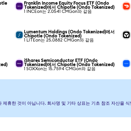
tle
Franklin Income Equity Focus ETF (Ondo
Tokenized)에서 Chipotle (Ondo Tokenized)
1 INCEon는 2.0541 CMGon와 같음
Lumentum Holdings (Ondo Tokenized)에서
Chipotle (Ondo Tokenized)
1 LITEon는 25.0882 CMGon와 같음
iShares Semiconductor ETF (Ondo
zed)
Tokenized)에서 Chipotle (Ondo Tokenized)
1 SOXXon는 15.7594 CMGon와 같음
증하거나 제휴한 것이 아닙니다. 회사명 및 기타 상표는 기초 참조 자산을