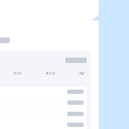
1시간
4시간
1일