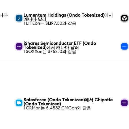
 캐나다
Lumentum Holdings (Ondo Tokenized)에서
캐나다 달러
1 LITEon는 $1,197.30와 같음
iShares Semiconductor ETF (Ondo
Tokenized)에서 캐나다 달러
1 SOXXon는 $752.10와 같음
Salesforce (Ondo Tokenized)에서 Chipotle
(Ondo Tokenized)
1 CRMon는 5.4532 CMGon와 같음