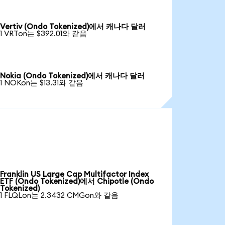
Vertiv (Ondo Tokenized)에서 캐나다 달러
1 VRTon는 $392.01와 같음
Nokia (Ondo Tokenized)에서 캐나다 달러
1 NOKon는 $13.31와 같음
Franklin US Large Cap Multifactor Index
ETF (Ondo Tokenized)에서 Chipotle (Ondo
Tokenized)
1 FLQLon는 2.3432 CMGon와 같음