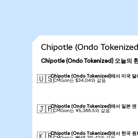
Chipotle (Ondo Token
Chipotle (Ondo Tokenized) 오늘의
Chipotle (Ondo Tokenized)에서 미국 
🇺🇸
1 CMGon는 $34.04와 같음
Chipotle (Ondo Tokenized)에서 일본 엔
🇯🇵
1 CMGon는 ¥5,388.5와 같음
Chipotle (Ondo Tokenized)에서 한국 
🇰🇷
1 CMGon는 ₩48,210.42와 같음