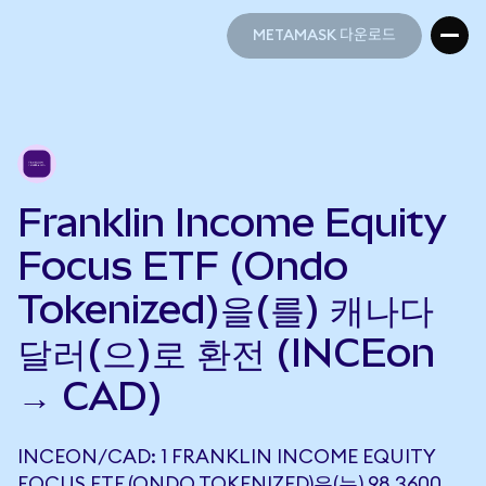
METAMASK 다운로드
METAMASK 다운로드
Franklin Income Equity
Focus ETF (Ondo
Tokenized)을(를) 캐나다
달러(으)로 환전 (INCEon
→ CAD)
INCEON/CAD: 1 FRANKLIN INCOME EQUITY
FOCUS ETF (ONDO TOKENIZED)은(는) 98.3600