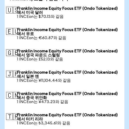
Franklin Income Equity Focus ETF (Ondo Tokenized)
🇺🇸
에서 미국 달러
1 INCEon는 $70.13와 같음
Franklin Income Equity Focus ETF (Ondo Tokenized)
🇪🇺
에서 유로
1 INCEon는 €60.87와 같음
Franklin Income Equity Focus ETF (Ondo Tokenized)
🇬🇧
에서 영국 파운드 스털링
1 INCEon는 £52.13와 같음
Franklin Income Equity Focus ETF (Ondo Tokenized)
🇯🇵
에서 일본 엔
1 INCEon는 ¥11,104.44와 같음
Franklin Income Equity Focus ETF (Ondo Tokenized)
🇨🇳
에서 중국 위안화
1 INCEon는 ¥473.23와 같음
Franklin Income Equity Focus ETF (Ondo Tokenized)
🇹🇷
에서 터키 리라
1 INCEon는 ₺3,345.61와 같음