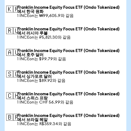
Franklin Income Equity Focus ETF (Ondo Tokenized)
🇰🇷
에서 한국 원화
1 INCEon는 ₩99,605.9와 같음
Franklin Income Equity Focus ETF (Ondo Tokenized)
🇷🇺
에서 러시아 루블
1 INCEon는 ₽5,821.30와 같음
Franklin Income Equity Focus ETF (Ondo Tokenized)
🇦🇺
에서 호주 달러
1 INCEon는 $99.79와 같음
Franklin Income Equity Focus ETF (Ondo Tokenized)
🇸🇬
에서 싱가포르 달러
1 INCEon는 $89.92와 같음
Franklin Income Equity Focus ETF (Ondo Tokenized)
🇨🇭
에서 스위스 프랑
1 INCEon는 CHF 56.99와 같음
Franklin Income Equity Focus ETF (Ondo Tokenized)
🇧🇷
에서 브라질 헤알
1 INCEon는 R$359.34와 같음