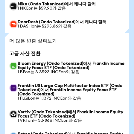
Nike (Ondo Tokenized)에서 캐나다 달러
1 NKEon는 $59.90와 같음
DoorDash (Ondo Tokenized)에서 캐나다 달러
1 DASHon는 $295.86와 같음
더 많은 변환 살펴보기
고급 자산 전환
Bloom Energy (Ondo Tokenized)에서 Franklin Income
Equity Focus ETF (Ondo Tokenized)
1 BEon는 3.3593 INCEon와 같음
Franklin US Large Cap Multifactor Index ETF (Ondo
Tokenized)에서 Franklin Income Equity Focus ETF
(Ondo Tokenized)
1 FLQLon는 1.1372 INCEon와 같음
Vertiv (Ondo Tokenized)에서 Franklin Income Equity
Focus ETF (Ondo Tokenized)
1 VRTon는 3.9866 INCEon와 같음