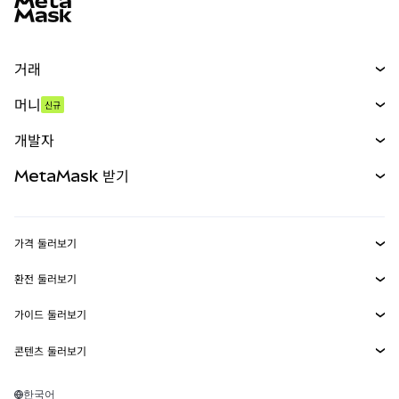
거래
스왑
머니
신규
예측 시장
신규
매수
개발자
무기한 선물
신규
카드
문서 보기
MetaMask 받기
실물자산
mUSD
신규
대시보드
Transaction Shield
수익 창출
Smart Accounts Kit
에이전트 지갑
신규
가격 둘러보기
임베디드 지갑
Snaps
비트코인 가격
환전 둘러보기
MetaMask Connect
이더리움 가격
보상
신규
BTC를 USD로 환전
솔라나 가격
가이드 둘러보기
Snaps
보안
ETH를 USD로 환전
BTC 매수
시바이누 가격
USDT를 INR로 환전
콘텐츠 둘러보기
웹3 서비스
고객 지원
ETH 매수
페페 가격
비트코인 지갑
BTC를 USDT로 환전
SOL 매수
채용
테더 가격
솔라나 지갑
한국어