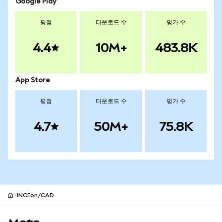
Google Play
평점
다운로드 수
평가 수
4.4
10M+
483.8K
App Store
평점
다운로드 수
평가 수
4.7
50M+
75.8K
INCEon/CAD
MetaMask 사이트 바닥글