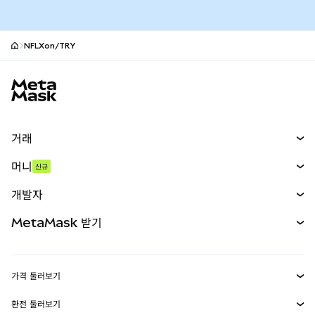
NFLXon/TRY
MetaMask 사이트 바닥글
거래
스왑
머니
신규
예측 시장
신규
매수
개발자
무기한 선물
신규
카드
문서 보기
MetaMask 받기
실물자산
mUSD
신규
대시보드
Transaction Shield
수익 창출
Smart Accounts Kit
에이전트 지갑
신규
가격 둘러보기
임베디드 지갑
Snaps
비트코인 가격
환전 둘러보기
MetaMask Connect
이더리움 가격
보상
신규