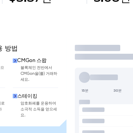
용 방법
거래
CMGon 스왑
금으
블록체인 전반에서
CMGon을(를) 거래하
세요.
15분
30분
스테이킹
지로
암호화폐를 운용하여
하
소극적 소득을 얻으세
요.