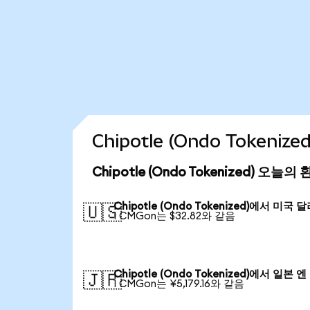
Chipotle (Ondo Token
Chipotle (Ondo Tokenized) 오늘의
Chipotle (Ondo Tokenized)에서 미국 
🇺🇸
1 CMGon는 $32.82와 같음
Chipotle (Ondo Tokenized)에서 일본 엔
🇯🇵
1 CMGon는 ¥5,179.16와 같음