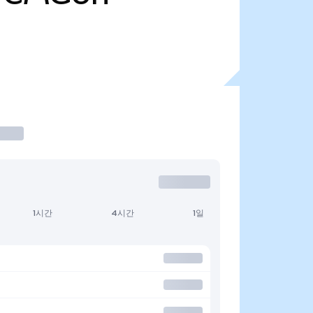
1시간
4시간
1일