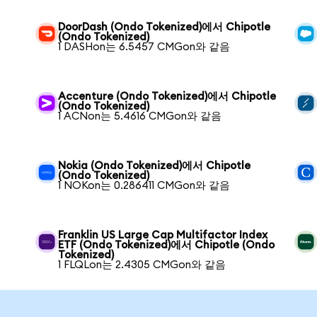
DoorDash (Ondo Tokenized)에서 Chipotle
(Ondo Tokenized)
1 DASHon는 6.5457 CMGon와 같음
Accenture (Ondo Tokenized)에서 Chipotle
(Ondo Tokenized)
1 ACNon는 5.4616 CMGon와 같음
Nokia (Ondo Tokenized)에서 Chipotle
(Ondo Tokenized)
1 NOKon는 0.286411 CMGon와 같음
Franklin US Large Cap Multifactor Index
ETF (Ondo Tokenized)에서 Chipotle (Ondo
Tokenized)
1 FLQLon는 2.4305 CMGon와 같음