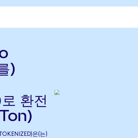
do
를)
으)로 환전
Ton)
TOKENIZED)은(는)