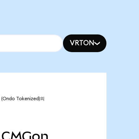
VRTON
Ondo Tokenized)의
CMGon