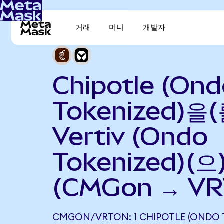
거래
머니
개발자
Chipotle (On
Tokenized)을(
Vertiv (Ondo
Tokenized)(
(CMGon → VR
CMGON/VRTON: 1 CHIPOTLE (ONDO 