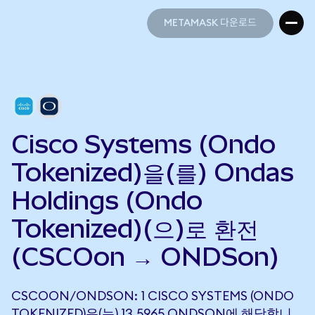
METAMASK 다운로드
METAMASK 다운로드
Cisco Systems (Ondo
Tokenized)을(를) Ondas
Holdings (Ondo
Tokenized)(으)로 환전
(CSCOon → ONDSon)
CSCOON/ONDSON: 1 CISCO SYSTEMS (ONDO
TOKENIZED)은(는) 13.5965 ONDSON에 해당합니