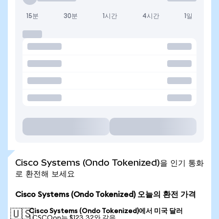
15분
30분
1시간
4시간
1일
Cisco Systems (Ondo Tokenized)을 인기 통화
로 환전해 보세요
Cisco Systems (Ondo Tokenized) 오늘의 환전 가격
Cisco Systems (Ondo Tokenized)에서 미국 달러
🇺🇸
1 CSCOon는 $123.32와 같음