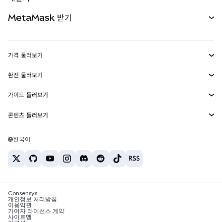
무기한 선물
신규
카드
문서 보기
MetaMask 받기
실물자산
mUSD
신규
대시보드
Transaction Shield
수익 창출
Smart Accounts Kit
에이전트 지갑
신규
가격 둘러보기
임베디드 지갑
Snaps
비트코인 가격
환전 둘러보기
MetaMask Connect
이더리움 가격
보상
신규
BTC를 USD로 환전
솔라나 가격
가이드 둘러보기
Snaps
보안
ETH를 USD로 환전
BTC 매수
시바이누 가격
USDT를 INR로 환전
콘텐츠 둘러보기
웹3 서비스
고객 지원
ETH 매수
페페 가격
비트코인 지갑
BTC를 USDT로 환전
SOL 매수
채용
테더 가격
솔라나 지갑
한국어
BTC를 INR로 환전
PEPE 매수
연락처
USDC 가격
최고의 암호화폐 카드
ETH를 USDT로 환전
USDT 매수
체인링크 가격
최고의 모바일 암호화폐 지갑
USDT를 PHP로 환전
USDC 매수
Polymarket이란?
BTC를 EUR로 환전
SHIB 매수
Consensys
암호화폐 세금 뉴스
개인정보 처리방침
이용약관
BNB 매수
기여자 라이선스 계약
암호화폐 매수 방법
사이트맵