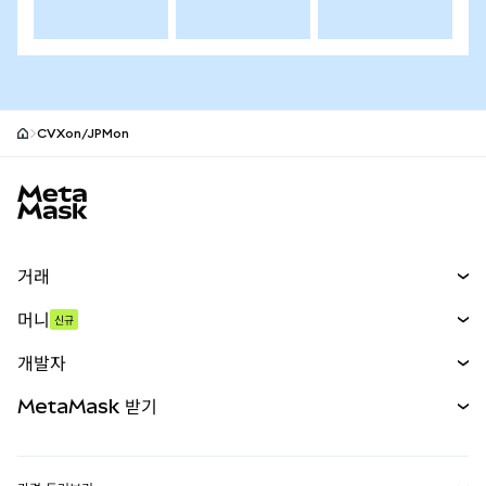
CVXon/JPMon
MetaMask 사이트 바닥글
거래
스왑
머니
신규
예측 시장
신규
매수
개발자
무기한 선물
신규
카드
문서 보기
MetaMask 받기
실물자산
mUSD
신규
대시보드
Transaction Shield
수익 창출
Smart Accounts Kit
에이전트 지갑
신규