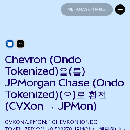
METAMASK 다운로드
METAMASK 다운로드
Chevron (Ondo
Tokenized)을(를)
JPMorgan Chase (Ondo
Tokenized)(으)로 환전
(CVXon → JPMon)
CVXON/JPMON: 1 CHEVRON (ONDO
TOKENIZED)은(는) 0.528270 JPMON에 해당합니다