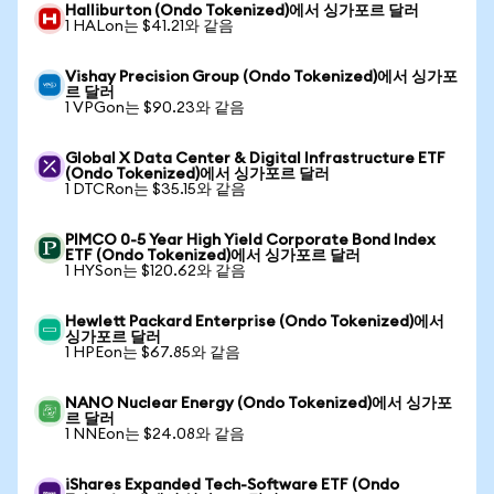
Halliburton (Ondo Tokenized)에서 싱가포르 달러
1 HALon는 $41.21와 같음
Vishay Precision Group (Ondo Tokenized)에서 싱가포
르 달러
1 VPGon는 $90.23와 같음
Global X Data Center & Digital Infrastructure ETF
(Ondo Tokenized)에서 싱가포르 달러
1 DTCRon는 $35.15와 같음
PIMCO 0-5 Year High Yield Corporate Bond Index
ETF (Ondo Tokenized)에서 싱가포르 달러
1 HYSon는 $120.62와 같음
Hewlett Packard Enterprise (Ondo Tokenized)에서
싱가포르 달러
1 HPEon는 $67.85와 같음
NANO Nuclear Energy (Ondo Tokenized)에서 싱가포
르 달러
1 NNEon는 $24.08와 같음
iShares Expanded Tech-Software ETF (Ondo