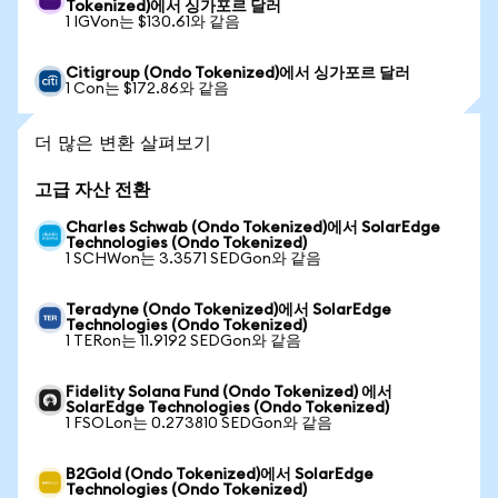
Tokenized)에서 싱가포르 달러
1 IGVon는 $130.61와 같음
Citigroup (Ondo Tokenized)에서 싱가포르 달러
1 Con는 $172.86와 같음
더 많은 변환 살펴보기
고급 자산 전환
Charles Schwab (Ondo Tokenized)에서 SolarEdge
Technologies (Ondo Tokenized)
1 SCHWon는 3.3571 SEDGon와 같음
Teradyne (Ondo Tokenized)에서 SolarEdge
Technologies (Ondo Tokenized)
1 TERon는 11.9192 SEDGon와 같음
Fidelity Solana Fund (Ondo Tokenized) 에서
SolarEdge Technologies (Ondo Tokenized)
1 FSOLon는 0.273810 SEDGon와 같음
B2Gold (Ondo Tokenized)에서 SolarEdge
Technologies (Ondo Tokenized)