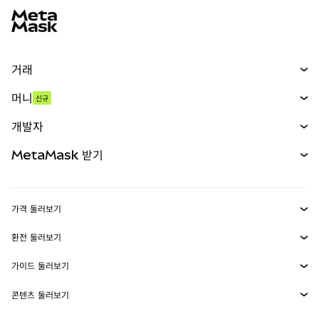
거래
스왑
머니
신규
예측 시장
신규
매수
개발자
무기한 선물
신규
카드
문서 보기
MetaMask 받기
실물자산
mUSD
신규
대시보드
Transaction Shield
수익 창출
Smart Accounts Kit
에이전트 지갑
신규
가격 둘러보기
임베디드 지갑
Snaps
비트코인 가격
환전 둘러보기
MetaMask Connect
이더리움 가격
보상
신규
BTC를 USD로 환전
솔라나 가격
가이드 둘러보기
Snaps
보안
ETH를 USD로 환전
BTC 매수
시바이누 가격
USDT를 INR로 환전
콘텐츠 둘러보기
웹3 서비스
고객 지원
ETH 매수
페페 가격
비트코인 지갑
BTC를 USDT로 환전