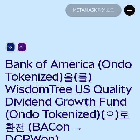
METAMASK 다운로드
METAMASK 다운로드
Bank of America (Ondo
Tokenized)을(를)
WisdomTree US Quality
Dividend Growth Fund
(Ondo Tokenized)(으)로
환전 (BACon →
DGRWon)