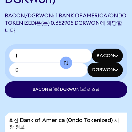
BACON/DGRWON: 1 BANK OF AMERICA (ONDO
TOKENIZED)은(는) 0.652905 DGRWON에 해당합
니다
BACON
DGRWON
BACON을(를) DGRWON(으)로 스왑
최신 Bank of America (Ondo Tokenized) 시
장 정보