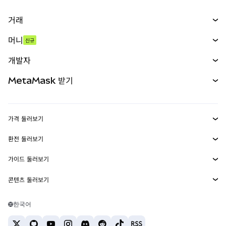
거래
스왑
머니
신규
예측 시장
신규
매수
개발자
무기한 선물
신규
카드
문서 보기
MetaMask 받기
실물자산
mUSD
신규
대시보드
Transaction Shield
수익 창출
Smart Accounts Kit
에이전트 지갑
신규
가격 둘러보기
임베디드 지갑
Snaps
비트코인 가격
환전 둘러보기
MetaMask Connect
이더리움 가격
보상
신규
BTC를 USD로 환전
솔라나 가격
가이드 둘러보기
Snaps
보안
ETH를 USD로 환전
BTC 매수
시바이누 가격
USDT를 INR로 환전
콘텐츠 둘러보기
웹3 서비스
고객 지원
ETH 매수
페페 가격
비트코인 지갑
BTC를 USDT로 환전
SOL 매수
채용
테더 가격
솔라나 지갑
한국어
BTC를 INR로 환전
PEPE 매수
연락처
USDC 가격
최고의 암호화폐 카드
ETH를 USDT로 환전