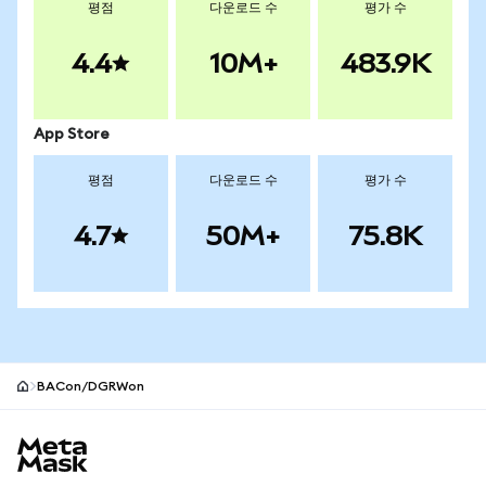
평점
다운로드 수
평가 수
4.4
10M+
483.9K
App Store
평점
다운로드 수
평가 수
4.7
50M+
75.8K
BACon/DGRWon
MetaMask 사이트 바닥글