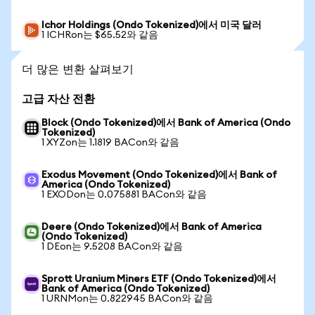
Ichor Holdings (Ondo Tokenized)에서 미국 달러
1 ICHRon는 $65.52와 같음
더 많은 변환 살펴보기
고급 자산 전환
Block (Ondo Tokenized)에서 Bank of America (Ondo
Tokenized)
1 XYZon는 1.1819 BACon와 같음
Exodus Movement (Ondo Tokenized)에서 Bank of
America (Ondo Tokenized)
1 EXODon는 0.075881 BACon와 같음
Deere (Ondo Tokenized)에서 Bank of America
(Ondo Tokenized)
1 DEon는 9.5208 BACon와 같음
Sprott Uranium Miners ETF (Ondo Tokenized)에서
Bank of America (Ondo Tokenized)
1 URNMon는 0.822945 BACon와 같음