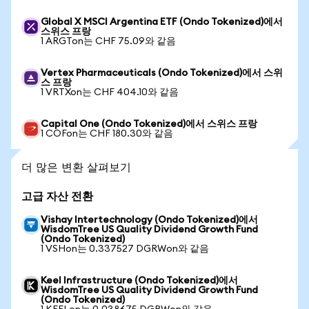
Global X MSCI Argentina ETF (Ondo Tokenized)에서
스위스 프랑
1 ARGTon는 CHF 75.09와 같음
Vertex Pharmaceuticals (Ondo Tokenized)에서 스위
스 프랑
1 VRTXon는 CHF 404.10와 같음
Capital One (Ondo Tokenized)에서 스위스 프랑
1 COFon는 CHF 180.30와 같음
더 많은 변환 살펴보기
고급 자산 전환
Vishay Intertechnology (Ondo Tokenized)에서
WisdomTree US Quality Dividend Growth Fund
(Ondo Tokenized)
1 VSHon는 0.337527 DGRWon와 같음
Keel Infrastructure (Ondo Tokenized)에서
WisdomTree US Quality Dividend Growth Fund
(Ondo Tokenized)