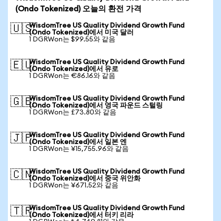
(Ondo Tokenized) 오늘의 환전 가격
WisdomTree US Quality Dividend Growth Fund
🇺🇸
(Ondo Tokenized)에서 미국 달러
1 DGRWon는 $99.55와 같음
WisdomTree US Quality Dividend Growth Fund
🇪🇺
(Ondo Tokenized)에서 유로
1 DGRWon는 €86.16와 같음
WisdomTree US Quality Dividend Growth Fund
🇬🇧
(Ondo Tokenized)에서 영국 파운드 스털링
1 DGRWon는 £73.80와 같음
WisdomTree US Quality Dividend Growth Fund
🇯🇵
(Ondo Tokenized)에서 일본 엔
1 DGRWon는 ¥15,755.96와 같음
WisdomTree US Quality Dividend Growth Fund
🇨🇳
(Ondo Tokenized)에서 중국 위안화
1 DGRWon는 ¥671.52와 같음
WisdomTree US Quality Dividend Growth Fund
🇹🇷
(Ondo Tokenized)에서 터키 리라