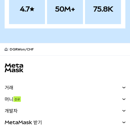
4.7
50M+
75.8K
DGRWon/CHF
MetaMask 사이트 바닥글
거래
스왑
머니
신규
예측 시장
신규
매수
개발자
무기한 선물
신규
카드
문서 보기
MetaMask 받기
실물자산
mUSD
신규
대시보드
Transaction Shield