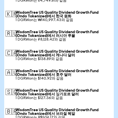
1 DGRWon는 ₺4,749.81와 같음
WisdomTree US Quality Dividend Growth Fund
🇰🇷
(Ondo Tokenized)에서 한국 원화
1 DGRWon는 ₩140,997.43와 같음
WisdomTree US Quality Dividend Growth Fund
🇷🇺
(Ondo Tokenized)에서 러시아 루블
1 DGRWon는 ₽8,128.42와 같음
WisdomTree US Quality Dividend Growth Fund
🇨🇦
(Ondo Tokenized)에서 캐나다 달러
1 DGRWon는 $138.89와 같음
WisdomTree US Quality Dividend Growth Fund
🇦🇺
(Ondo Tokenized)에서 호주 달러
1 DGRWon는 $140.92와 같음
WisdomTree US Quality Dividend Growth Fund
🇸🇬
(Ondo Tokenized)에서 싱가포르 달러
1 DGRWon는 $127.36와 같음
WisdomTree US Quality Dividend Growth Fund
🇧🇷
(Ondo Tokenized)에서 브라질 헤알
1 DGRWon는 R$506.17와 같음