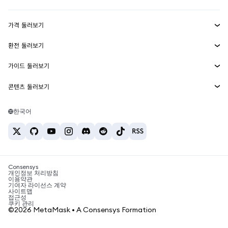
수익 창출
Smart Accounts Kit
에이전트 지갑
신규
가격 둘러보기
임베디드 지갑
Snaps
비트코인 가격
환전 둘러보기
MetaMask Connect
이더리움 가격
보상
신규
BTC를 USD로 환전
솔라나 가격
가이드 둘러보기
Snaps
보안
ETH를 USD로 환전
BTC 매수
시바이누 가격
USDT를 INR로 환전
콘텐츠 둘러보기
웹3 서비스
고객 지원
ETH 매수
페페 가격
비트코인 지갑
BTC를 USDT로 환전
SOL 매수
채용
테더 가격
솔라나 지갑
한국어
BTC를 INR로 환전
PEPE 매수
연락처
USDC 가격
최고의 암호화폐 카드
ETH를 USDT로 환전
USDT 매수
체인링크 가격
최고의 모바일 암호화폐 지갑
USDT를 PHP로 환전
USDC 매수
Polymarket이란?
BTC를 EUR로 환전
SHIB 매수
Consensys
암호화폐 세금 뉴스
개인정보 처리방침
이용약관
BNB 매수
기여자 라이선스 계약
암호화폐 매수 방법
사이트맵
접근성
비트코인 매도 방법
쿠키 관리
©2026 MetaMask • A Consensys Formation