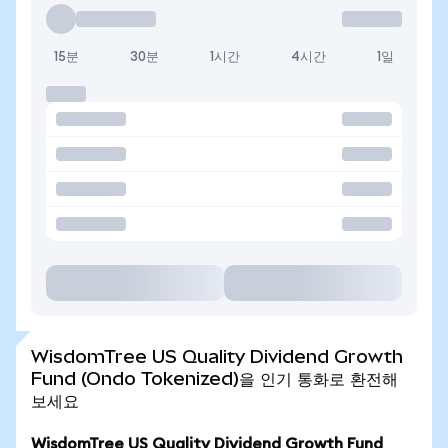
15분
30분
1시간
4시간
1일
WisdomTree US Quality Dividend Growth
Fund (Ondo Tokenized)을 인기 통화로 환전해
보세요
WisdomTree US Quality Dividend Growth Fund