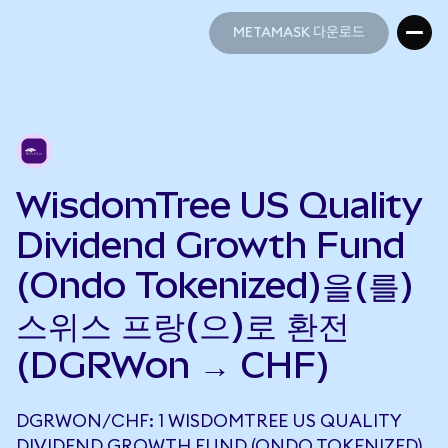
METAMASK 다운로드
METAMASK 다운로드
WisdomTree US Quality
Dividend Growth Fund
(Ondo Tokenized)을(를)
스위스 프랑(으)로 환전
(DGRWon → CHF)
DGRWON/CHF: 1 WISDOMTREE US QUALITY
DIVIDEND GROWTH FUND (ONDO TOKENIZED)