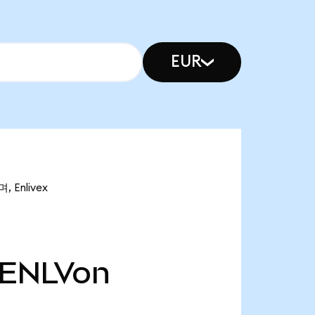
EUR
 Enlivex
ENLVon