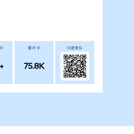
 수
평가 수
다운로드
+
75.8K