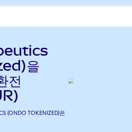
peutics
zed)을
 환전
UR)
ICS (ONDO TOKENIZED)은