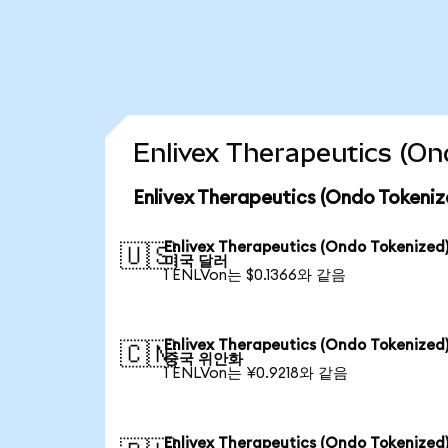
Enlivex Therapeutics 
Enlivex Therapeutics (Ondo Tok
Enlivex Therapeutics (Ondo Tokenize
🇺🇸
미국 달러
1 ENLVon는 $0.1366와 같음
Enlivex Therapeutics (Ondo Tokenize
🇨🇳
중국 위안화
1 ENLVon는 ¥0.9218와 같음
Enlivex Therapeutics (Ondo Tokenize