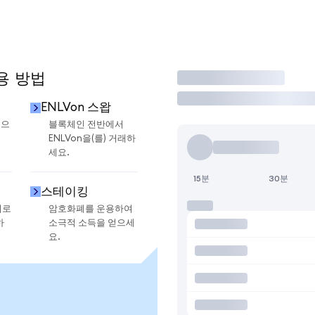
용 방법
거래
ENLVon 스왑
금으
블록체인 전반에서
ENLVon을(를) 거래하
세요.
15분
30분
스테이킹
지로
암호화폐를 운용하여
하
소극적 소득을 얻으세
요.