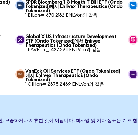
zed)
SPDR Bloomberg 1-3 Month T-Bill ETF (Ondo
Tokenized)에서 Enlivex Therapeutics (Ondo
Tokenized)
1 BILon는 670.2132 ENLVon와 같음
x
Global X US Infrastructure Development
ETF (Ondo Tokenized)에서 Enlivex
Therapeutics (Ondo Tokenized)
1 PAVEon는 427.2911 ENLVon와 같음
VanEck Oil Services ETF (Ondo Tokenized)
에서 Enlivex Therapeutics (Ondo
Tokenized)
1 OIHon는 2875.2489 ENLVon와 같음
) 발행, 후원, 보증하거나 제휴한 것이 아닙니다. 회사명 및 기타 상표는 