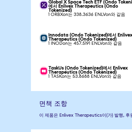
Global X Space Tech ETF (Ondo Tokeni
에서 Enlivex Therapeutics (Ondo
Tokenized)
1 ORBXon는 338.3636 ENLVon와 같음
Innodata (Ondo Tokenized)에서 Enlive
Therapeutics (Ondo Tokenized)
1 INODon는 457.5191 ENLVon와 같음
TaskUs (Ondo Tokenized)에서 Enlivex
Therapeutics (Ondo Tokenized)
1 TASKon는 53.8688 ENLVon와 같음
면책 조항
이 제품은 Enlivex Therapeutics이(가