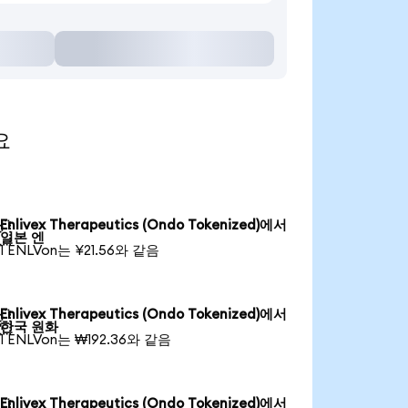
요
Enlivex Therapeutics (Ondo Tokenized)에서

일본 엔
1 ENLVon는 ¥21.56와 같음
Enlivex Therapeutics (Ondo Tokenized)에서

한국 원화
1 ENLVon는 ₩192.36와 같음
Enlivex Therapeutics (Ondo Tokenized)에서