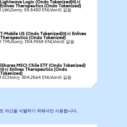
Lightwave Logic (Ondo Tokenized)에서
Enlivex Therapeutics (Ondo Tokenized)
1 LWLGon는 55.8450 ENLVon와 같음
T-Mobile US (Ondo Tokenized)에서 Enlivex
Therapeutics (Ondo Tokenized)
1 TMUSon는 1314.9558 ENLVon와 같음
iShares MSCI Chile ETF (Ondo Tokenized)
에서 Enlivex Therapeutics (Ondo
Tokenized)
1 ECHon는 304.2564 ENLVon와 같음
기초 참조 자산을 식별하기 위해서만 사용됩니다.