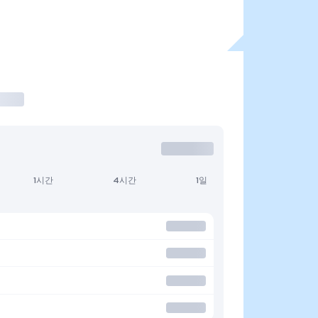
1시간
4시간
1일