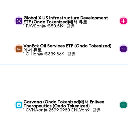
Global X US Infrastructure Development
ETF (Ondo Tokenized)에서 유로
1 PAVEon는 €50.51와 같음
VanEck Oil Services ETF (Ondo Tokenized)
에서 유로
1 OIHon는 €339.86와 같음
Carvana (Ondo Tokenized)에서 Enlivex
Therapeutics (Ondo Tokenized)
1 CVNAon는 2599.0980 ENLVon와 같음