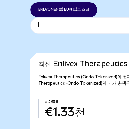
ENLVON을(를) EUR(으)로 스왑
최신 Enlivex Therapeutic
Enlivex Therapeutics (Ondo Tokenized
Therapeutics (Ondo Tokenized)의 시가 총
시가총액
€1.33천