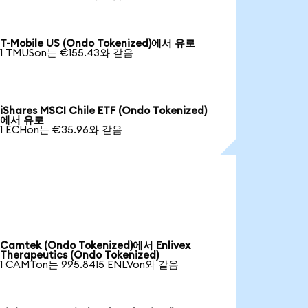
T-Mobile US (Ondo Tokenized)에서 유로
1 TMUSon는 €155.43와 같음
iShares MSCI Chile ETF (Ondo Tokenized)
에서 유로
1 ECHon는 €35.96와 같음
Camtek (Ondo Tokenized)에서 Enlivex
Therapeutics (Ondo Tokenized)
1 CAMTon는 995.8415 ENLVon와 같음