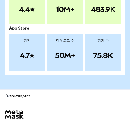
4.4
10M+
483.9K
App Store
평점
다운로드 수
평가 수
4.7
50M+
75.8K
ENLVon/JPY
MetaMask 사이트 바닥글