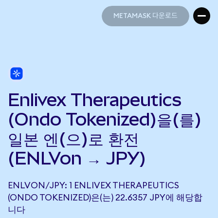
METAMASK 다운로드
METAMASK 다운로드
Enlivex Therapeutics
(Ondo Tokenized)을(를)
일본 엔(으)로 환전
(ENLVon → JPY)
ENLVON/JPY: 1 ENLIVEX THERAPEUTICS
(ONDO TOKENIZED)은(는) 22.6357 JPY에 해당합
니다