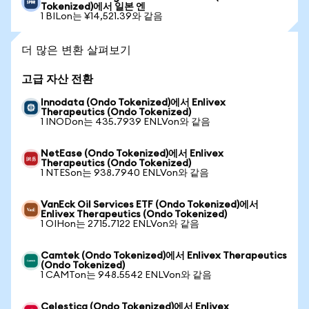
Tokenized)에서 일본 엔
1 BILon는 ¥14,521.39와 같음
더 많은 변환 살펴보기
고급 자산 전환
Innodata (Ondo Tokenized)에서 Enlivex
Therapeutics (Ondo Tokenized)
1 INODon는 435.7939 ENLVon와 같음
NetEase (Ondo Tokenized)에서 Enlivex
Therapeutics (Ondo Tokenized)
1 NTESon는 938.7940 ENLVon와 같음
VanEck Oil Services ETF (Ondo Tokenized)에서
Enlivex Therapeutics (Ondo Tokenized)
1 OIHon는 2715.7122 ENLVon와 같음
Camtek (Ondo Tokenized)에서 Enlivex Therapeutics
(Ondo Tokenized)
1 CAMTon는 948.5542 ENLVon와 같음
Celestica (Ondo Tokenized)에서 Enlivex