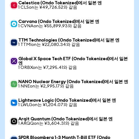
Celestica (Ondo Tokenized)에서 일본 엔
1 CLSon는 ¥49,726.52와 같음
Carvana (Ondo Tokenized)에서 일본 엔
1 CVNAon는 ¥55,899.93와 같음
TTM Technologies (Ondo Tokenized)에서 일본 엔
1 TTMIon는 ¥22,080.34와 같음
Global X Space Tech ETF (Ondo Tokenized)에서 일본
엔
1 ORBXon는 ¥7,295.41와 같음
NANO Nuclear Energy (Ondo Tokenized)에서 일본 엔
1 NNEon는 ¥2,995.17와 같음
Lightwave Logic (Ondo Tokenized)에서 일본 엔
1 LWLGon는 ¥1,204.07와 같음
Arqit Quantum (Ondo Tokenized)에서 일본 엔
1 ARQQon는 ¥3,604.31와 같음
SPDR Bloomberg 1-3 Month T-Bill ETF (Ondo