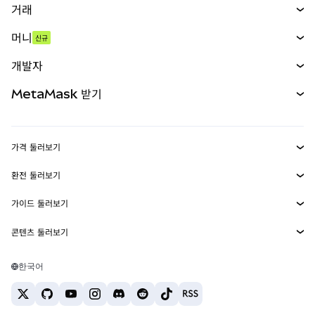
거래
스왑
머니
신규
예측 시장
신규
매수
개발자
무기한 선물
신규
카드
문서 보기
MetaMask 받기
실물자산
mUSD
신규
대시보드
Transaction Shield
수익 창출
Smart Accounts Kit
에이전트 지갑
신규
가격 둘러보기
임베디드 지갑
Snaps
비트코인 가격
환전 둘러보기
MetaMask Connect
이더리움 가격
보상
신규
BTC를 USD로 환전
솔라나 가격
가이드 둘러보기
Snaps
보안
ETH를 USD로 환전
BTC 매수
시바이누 가격
USDT를 INR로 환전
콘텐츠 둘러보기
웹3 서비스
고객 지원
ETH 매수
페페 가격
비트코인 지갑
BTC를 USDT로 환전
SOL 매수
채용
테더 가격
솔라나 지갑
한국어
BTC를 INR로 환전
PEPE 매수
연락처
USDC 가격
최고의 암호화폐 카드
ETH를 USDT로 환전
USDT 매수
체인링크 가격
최고의 모바일 암호화폐 지갑
USDT를 PHP로 환전