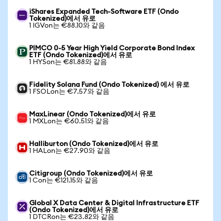
iShares Expanded Tech-Software ETF (Ondo
Tokenized)에서 유로
1 IGVon는 €88.10와 같음
PIMCO 0-5 Year High Yield Corporate Bond Index
ETF (Ondo Tokenized)에서 유로
1 HYSon는 €81.88와 같음
Fidelity Solana Fund (Ondo Tokenized) 에서 유로
1 FSOLon는 €7.57와 같음
MaxLinear (Ondo Tokenized)에서 유로
1 MXLon는 €60.51와 같음
Halliburton (Ondo Tokenized)에서 유로
1 HALon는 €27.90와 같음
Citigroup (Ondo Tokenized)에서 유로
1 Con는 €121.15와 같음
Global X Data Center & Digital Infrastructure ETF
(Ondo Tokenized)에서 유로
1 DTCRon는 €23.82와 같음