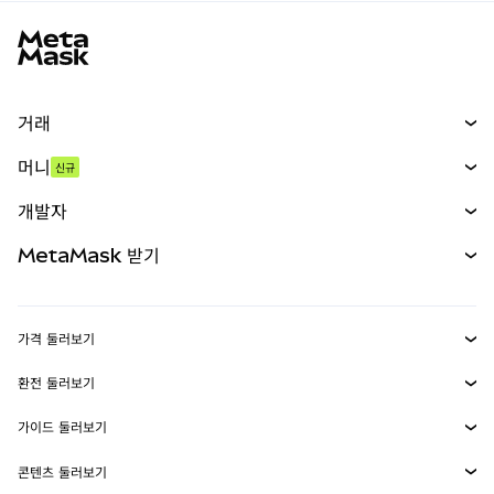
MetaMask 사이트 바닥글
거래
스왑
머니
신규
예측 시장
신규
매수
개발자
무기한 선물
신규
카드
문서 보기
MetaMask 받기
실물자산
mUSD
신규
대시보드
Transaction Shield
수익 창출
Smart Accounts Kit
에이전트 지갑
신규
가격 둘러보기
임베디드 지갑
Snaps
비트코인 가격
환전 둘러보기
MetaMask Connect
이더리움 가격
보상
신규
BTC를 USD로 환전
솔라나 가격
가이드 둘러보기
Snaps
보안
ETH를 USD로 환전
BTC 매수
시바이누 가격
USDT를 INR로 환전
콘텐츠 둘러보기
웹3 서비스
고객 지원
ETH 매수
페페 가격
비트코인 지갑