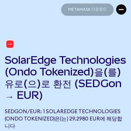
METAMASK 다운로드
METAMASK 다운로드
SolarEdge Technologies
(Ondo Tokenized)을(를)
유로(으)로 환전 (SEDGon
→ EUR)
SEDGON/EUR: 1 SOLAREDGE TECHNOLOGIES
(ONDO TOKENIZED)은(는) 29.2980 EUR에 해당합
니다