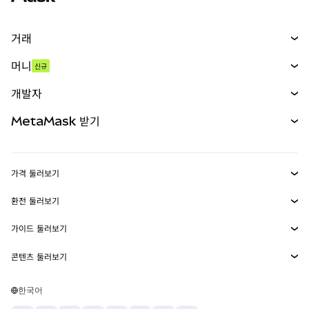
거래
스왑
머니
신규
예측 시장
신규
매수
개발자
무기한 선물
신규
카드
문서 보기
MetaMask 받기
실물자산
mUSD
신규
대시보드
Transaction Shield
수익 창출
Smart Accounts Kit
에이전트 지갑
신규
가격 둘러보기
임베디드 지갑
Snaps
비트코인 가격
환전 둘러보기
MetaMask Connect
이더리움 가격
보상
신규
BTC를 USD로 환전
솔라나 가격
가이드 둘러보기
Snaps
보안
ETH를 USD로 환전
BTC 매수
시바이누 가격
USDT를 INR로 환전
콘텐츠 둘러보기
웹3 서비스
고객 지원
ETH 매수
페페 가격
비트코인 지갑
BTC를 USDT로 환전
SOL 매수
채용
테더 가격
솔라나 지갑
한국어
BTC를 INR로 환전
PEPE 매수