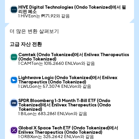
HIVE Digital Technologies (Ondo Tokenized)에서 필
리핀 페소
1 HIVEon는 ₱171.92와 같음
더 많은 변환 살펴보기
고급 자산 전환
Camtek (Ondo Tokenized)에서 Enlivex Therapeutics
(Ondo Tokenized)
1 CAMTon는 1015.2660 ENLVon와 같음
Lightwave Logic (Ondo Tokenized)에서 Enlivex
Therapeutics (Ondo Tokenized)
1 LWLGon는 57.3074 ENLVon와 같음
SPDR Bloomberg 1-3 Month T-Bill ETF (Ondo
Tokenized)에서 Enlivex Therapeutics (Ondo
Tokenized)
1 BILon는 683.2861 ENLVon와 같음
Global X Space Tech ETF (Ondo Tokenized)에서
Enlivex Therapeutics (Ondo Tokenized)
1 ORBXon는 325.2642 ENLVon와 같음