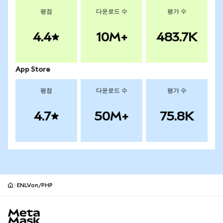
평점
다운로드 수
평가 수
4.4
10M+
483.7K
App Store
평점
다운로드 수
평가 수
4.7
50M+
75.8K
ENLVon/PHP
MetaMask 사이트 바닥글