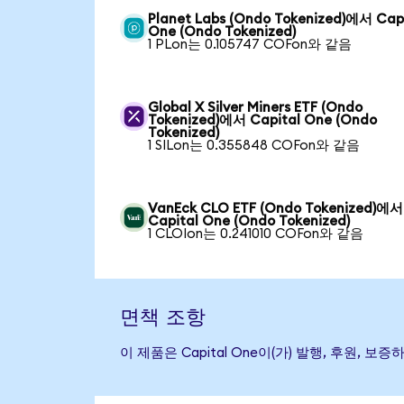
Planet Labs (Ondo Tokenized)에서 Cap
One (Ondo Tokenized)
1 PLon는 0.105747 COFon와 같음
Global X Silver Miners ETF (Ondo
Tokenized)에서 Capital One (Ondo
Tokenized)
1 SILon는 0.355848 COFon와 같음
VanEck CLO ETF (Ondo Tokenized)에서
Capital One (Ondo Tokenized)
1 CLOIon는 0.241010 COFon와 같음
면책 조항
이 제품은 Capital One이(가) 발행, 후원