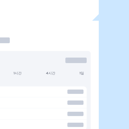
1시간
4시간
1일