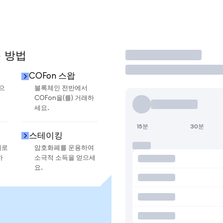
용 방법
거래
COFon 스왑
금으
블록체인 전반에서
COFon을(를) 거래하
세요.
15분
30분
스테이킹
지로
암호화폐를 운용하여
하
소극적 소득을 얻으세
요.