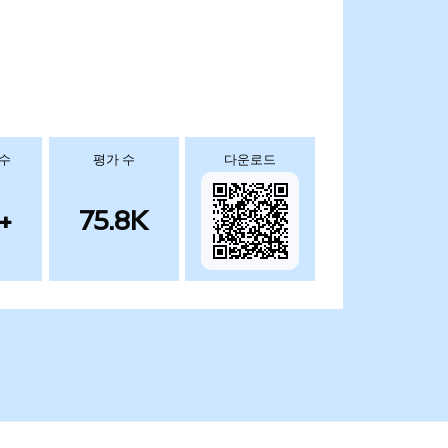
 수
평가 수
다운로드
+
75.8K