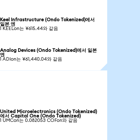
Keel Infrastructure (Ondo Tokenized)에서
일본 엔
1 KEELon는 ¥615.44와 같음
Analog Devices (Ondo Tokenized)에서 일본
엔
1 ADIon는 ¥61,440.04와 같음
United Microelectronics (Ondo Tokenized)
에서 Capital One (Ondo Tokenized)
1 UMCon는 0.082053 COFon와 같음