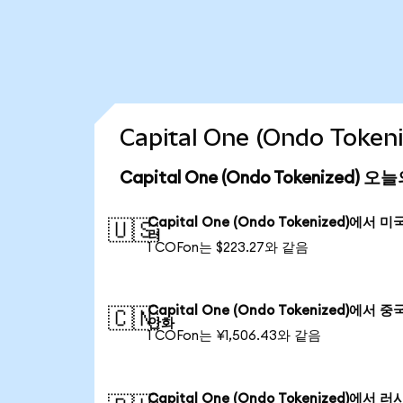
Capital One (Ondo Tok
Capital One (Ondo Tokenized) 
Capital One (Ondo Tokenized)에서 미
🇺🇸
러
1 COFon는 $223.27와 같음
Capital One (Ondo Tokenized)에서 중
🇨🇳
안화
1 COFon는 ¥1,506.43와 같음
Capital One (Ondo Tokenized)에서 