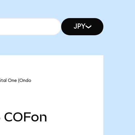
JPY
al One (Ondo
5
COFon