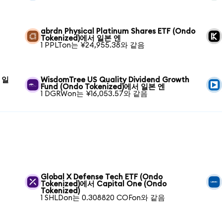
abrdn Physical Platinum Shares ETF (Ondo
Tokenized)에서 일본 엔
1 PPLTon는 ¥24,955.38와 같음
서 일
WisdomTree US Quality Dividend Growth
Fund (Ondo Tokenized)에서 일본 엔
1 DGRWon는 ¥16,053.57와 같음
Global X Defense Tech ETF (Ondo
Tokenized)에서 Capital One (Ondo
Tokenized)
1 SHLDon는 0.308820 COFon와 같음