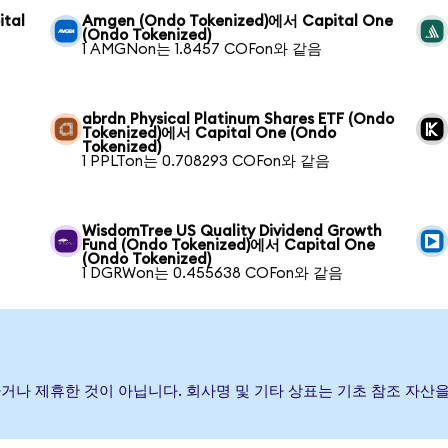
ital
Amgen (Ondo Tokenized)에서 Capital One
(Ondo Tokenized)
1 AMGNon는 1.8457 COFon와 같음
abrdn Physical Platinum Shares ETF (Ondo
Tokenized)에서 Capital One (Ondo
Tokenized)
1 PPLTon는 0.708293 COFon와 같음
WisdomTree US Quality Dividend Growth
Fund (Ondo Tokenized)에서 Capital One
(Ondo Tokenized)
1 DGRWon는 0.455638 COFon와 같음
, 보증하거나 제휴한 것이 아닙니다. 회사명 및 기타 상표는 기초 참조 