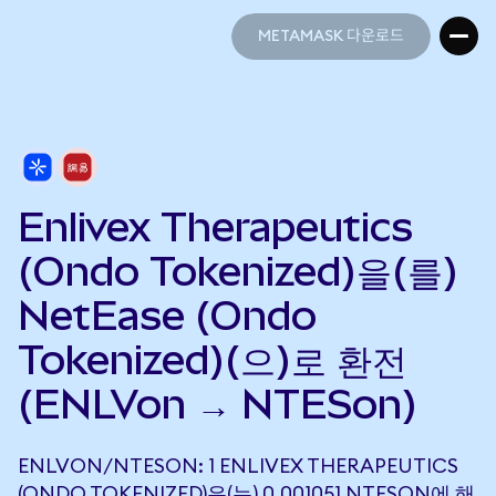
METAMASK 다운로드
METAMASK 다운로드
Enlivex Therapeutics
(Ondo Tokenized)을(를)
NetEase (Ondo
Tokenized)(으)로 환전
(ENLVon → NTESon)
ENLVON/NTESON: 1 ENLIVEX THERAPEUTICS
(ONDO TOKENIZED)은(는) 0.001051 NTESON에 해