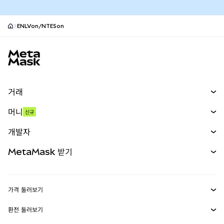
ENLVon/NTESon
MetaMask 사이트 바닥글
거래
스왑
머니
신규
예측 시장
신규
매수
개발자
무기한 선물
신규
카드
문서 보기
MetaMask 받기
실물자산
mUSD
신규
대시보드
Transaction Shield
수익 창출
Smart Accounts Kit
에이전트 지갑
신규
가격 둘러보기
임베디드 지갑
Snaps
비트코인 가격
환전 둘러보기
MetaMask Connect
이더리움 가격
보상
신규
BTC를 USD로 환전