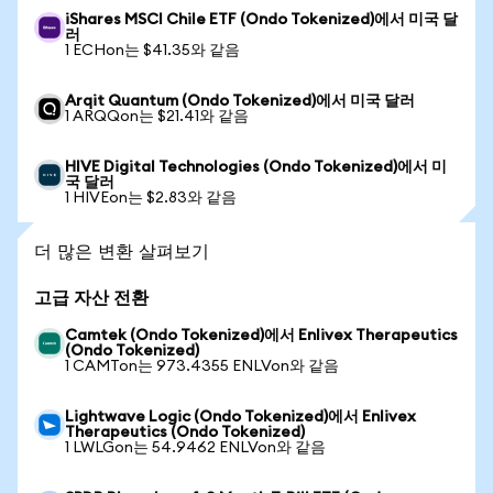
iShares MSCI Chile ETF (Ondo Tokenized)에서 미국 달
러
1 ECHon는 $41.35와 같음
Arqit Quantum (Ondo Tokenized)에서 미국 달러
1 ARQQon는 $21.41와 같음
HIVE Digital Technologies (Ondo Tokenized)에서 미
국 달러
1 HIVEon는 $2.83와 같음
더 많은 변환 살펴보기
고급 자산 전환
Camtek (Ondo Tokenized)에서 Enlivex Therapeutics
(Ondo Tokenized)
1 CAMTon는 973.4355 ENLVon와 같음
Lightwave Logic (Ondo Tokenized)에서 Enlivex
Therapeutics (Ondo Tokenized)
1 LWLGon는 54.9462 ENLVon와 같음