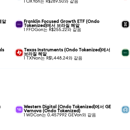
1 OXYon는 R$289.50와 같음
 헤알
Franklin Focused Growth ETF (Ondo
Tokenized)에서 브라질 헤알
1 FFOGon는 R$255.22와 같음
ls
Texas Instruments (Ondo Tokenized)에서
브라질 헤알
1 TXNon는 R$1,448.24와 같음
a
Western Digital (Ondo Tokenized)에서 GE
Vernova (Ondo Tokenized)
1 WDCon는 0.457992 GEVon와 같음