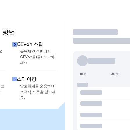
용 방법
거래
GEVon 스왑
으
블록체인 전반에서
GEVon을(를) 거래하
세요.
15분
30분
스테이킹
지로
암호화폐를 운용하여
하
소극적 소득을 얻으세
요.