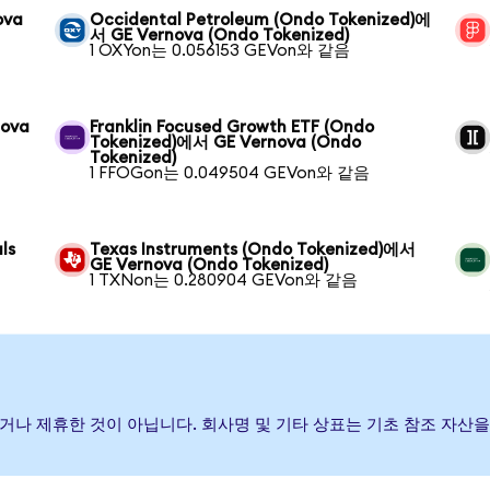
ova
Occidental Petroleum (Ondo Tokenized)에
서 GE Vernova (Ondo Tokenized)
1 OXYon는 0.056153 GEVon와 같음
nova
Franklin Focused Growth ETF (Ondo
Tokenized)에서 GE Vernova (Ondo
Tokenized)
1 FFOGon는 0.049504 GEVon와 같음
ls
Texas Instruments (Ondo Tokenized)에서
GE Vernova (Ondo Tokenized)
1 TXNon는 0.280904 GEVon와 같음
 보증하거나 제휴한 것이 아닙니다. 회사명 및 기타 상표는 기초 참조 자