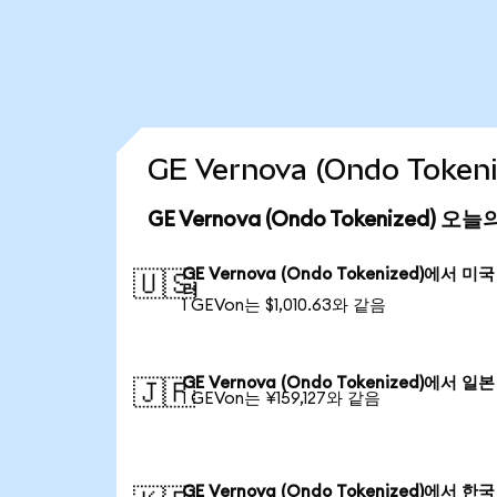
GE Vernova (Ondo Tok
GE Vernova (Ondo Tokenized) 
GE Vernova (Ondo Tokenized)에서 미국
🇺🇸
러
1 GEVon는 $1,010.63와 같음
GE Vernova (Ondo Tokenized)에서 일본
🇯🇵
1 GEVon는 ¥159,127와 같음
GE Vernova (Ondo Tokenized)에서 한국