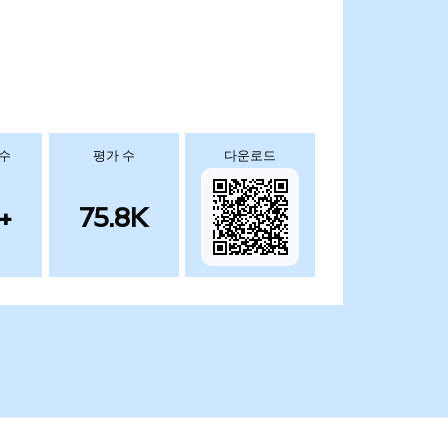
 수
평가 수
다운로드
+
75.8K