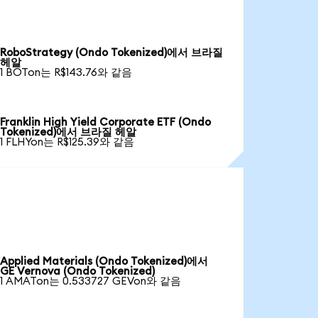
RoboStrategy (Ondo Tokenized)에서 브라질
헤알
1 BOTon는 R$143.76와 같음
Franklin High Yield Corporate ETF (Ondo
Tokenized)에서 브라질 헤알
1 FLHYon는 R$125.39와 같음
Applied Materials (Ondo Tokenized)에서
GE Vernova (Ondo Tokenized)
1 AMATon는 0.533727 GEVon와 같음