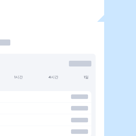
1시간
4시간
1일