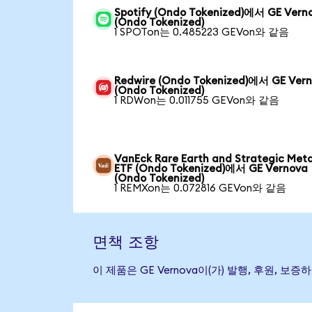
Spotify (Ondo Tokenized)에서 GE Vern
(Ondo Tokenized)
1 SPOTon는 0.485223 GEVon와 같음
Redwire (Ondo Tokenized)에서 GE Ver
(Ondo Tokenized)
1 RDWon는 0.011755 GEVon와 같음
VanEck Rare Earth and Strategic Meta
ETF (Ondo Tokenized)에서 GE Vernova
(Ondo Tokenized)
1 REMXon는 0.072816 GEVon와 같음
면책 조항
이 제품은 GE Vernova이(가) 발행, 후원,