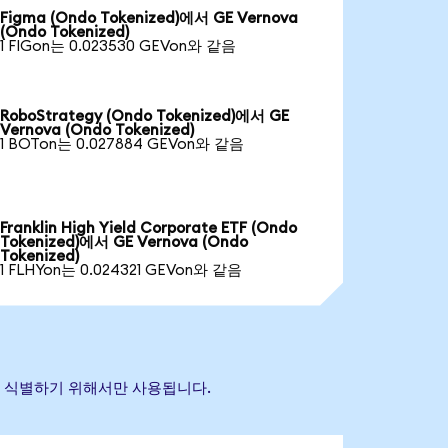
Figma (Ondo Tokenized)에서 GE Vernova
(Ondo Tokenized)
1 FIGon는 0.023530 GEVon와 같음
RoboStrategy (Ondo Tokenized)에서 GE
Vernova (Ondo Tokenized)
1 BOTon는 0.027884 GEVon와 같음
Franklin High Yield Corporate ETF (Ondo
Tokenized)에서 GE Vernova (Ondo
Tokenized)
1 FLHYon는 0.024321 GEVon와 같음
산을 식별하기 위해서만 사용됩니다.