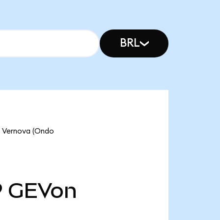
BRL
Vernova (Ondo
9
GEVon