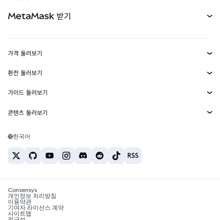
무기한 선물
신규
카드
문서 보기
MetaMask 받기
실물자산
mUSD
신규
대시보드
Transaction Shield
수익 창출
Smart Accounts Kit
에이전트 지갑
신규
가격 둘러보기
임베디드 지갑
Snaps
비트코인 가격
환전 둘러보기
MetaMask Connect
이더리움 가격
보상
신규
BTC를 USD로 환전
솔라나 가격
가이드 둘러보기
Snaps
보안
ETH를 USD로 환전
BTC 매수
시바이누 가격
USDT를 INR로 환전
콘텐츠 둘러보기
웹3 서비스
고객 지원
ETH 매수
페페 가격
비트코인 지갑
BTC를 USDT로 환전
SOL 매수
채용
테더 가격
솔라나 지갑
한국어
BTC를 INR로 환전
PEPE 매수
연락처
USDC 가격
최고의 암호화폐 카드
ETH를 USDT로 환전
USDT 매수
체인링크 가격
최고의 모바일 암호화폐 지갑
USDT를 PHP로 환전
USDC 매수
Polymarket이란?
BTC를 EUR로 환전
SHIB 매수
Consensys
암호화폐 세금 뉴스
개인정보 처리방침
이용약관
BNB 매수
기여자 라이선스 계약
암호화폐 매수 방법
사이트맵
접근성