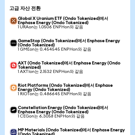
고급 자산 전환
Global X Uranium ETF (Ondo Tokenized)에서
Enphase Energy (Ondo Tokenized)
1 URAon는 1.0506 ENPHon와 같음
GameStop (Ondo Tokenized)에서 Enphase Energy
(Ondo Tokenized)
1 GMEon는 0.454545 ENPHon와 같음
AXT (Ondo Tokenized)에서 Enphase Energy (Ondo
Tokenized)
1 AXTIon는 2.1532 ENPHon와 같음
Riot Platforms (Ondo Tokenized)에서 Enphase
Energy (Ondo Tokenized)
1 RIOTon는 0.486645 ENPHon와 같음
Constellation Energy (Ondo Tokenized)에서
Enphase Energy (Ondo Tokenized)
1 CEGon는 6.3058 ENPHon와 같음
MP Materials (Ondo Tokenized)에서 Enphase Energy
(Ondo Tokenized)