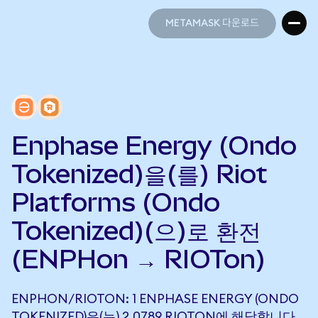
METAMASK 다운로드
METAMASK 다운로드
Enphase Energy (Ondo
Tokenized)을(를) Riot
Platforms (Ondo
Tokenized)(으)로 환전
(ENPHon → RIOTon)
ENPHON/RIOTON: 1 ENPHASE ENERGY (ONDO
TOKENIZED)은(는) 2.0789 RIOTON에 해당합니다