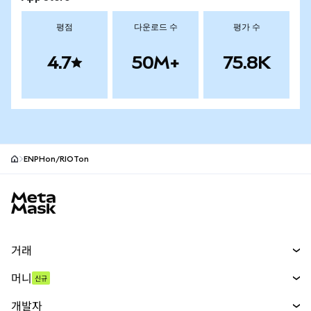
평점
다운로드 수
평가 수
4.7
50M+
75.8K
ENPHon/RIOTon
MetaMask 사이트 바닥글
거래
스왑
머니
신규
예측 시장
신규
매수
개발자