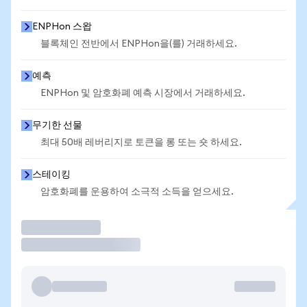
ENPHon 스왑
블록체인 전반에서 ENPHon을(를) 거래하세요.
예측
ENPHon 및 암호화폐 예측 시장에서 거래하세요.
무기한 선물
최대 50배 레버리지로 토큰을 롱 또는 숏 하세요.
스테이킹
암호화폐를 운용하여 소극적 소득을 얻으세요.
거래