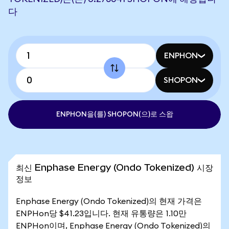
다
ENPHON
SHOPON
ENPHON을(를) SHOPON(으)로 스왑
최신 Enphase Energy (Ondo Tokenized) 시장
정보
Enphase Energy (Ondo Tokenized)의 현재 가격은
ENPHon당 $41.23입니다. 현재 유통량은 1.10만
ENPHon이며, Enphase Energy (Ondo Tokenized)의