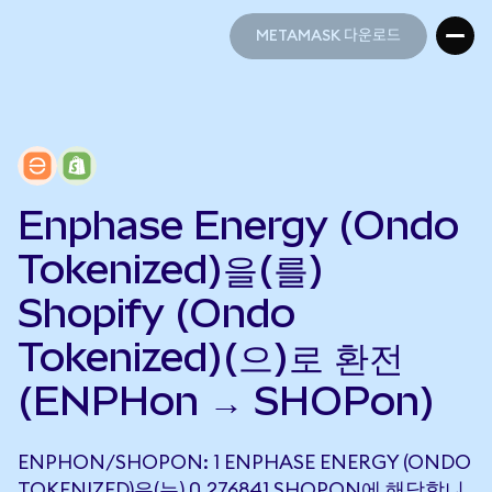
METAMASK 다운로드
METAMASK 다운로드
Enphase Energy (Ondo
Tokenized)을(를)
Shopify (Ondo
Tokenized)(으)로 환전
(ENPHon → SHOPon)
ENPHON/SHOPON: 1 ENPHASE ENERGY (ONDO
TOKENIZED)은(는) 0.276841 SHOPON에 해당합니