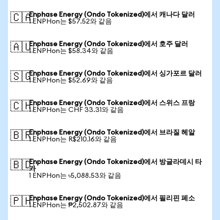
Enphase Energy (Ondo Tokenized)에서 캐나다 달러
🇨🇦
1 ENPHon는 $57.52와 같음
Enphase Energy (Ondo Tokenized)에서 호주 달러
🇦🇺
1 ENPHon는 $58.34와 같음
Enphase Energy (Ondo Tokenized)에서 싱가포르 달러
🇸🇬
1 ENPHon는 $52.69와 같음
Enphase Energy (Ondo Tokenized)에서 스위스 프랑
🇨🇭
1 ENPHon는 CHF 33.31와 같음
Enphase Energy (Ondo Tokenized)에서 브라질 헤알
🇧🇷
1 ENPHon는 R$210.16와 같음
Enphase Energy (Ondo Tokenized)에서 방글라데시 타
🇧🇩
카
1 ENPHon는 ৳5,088.53와 같음
Enphase Energy (Ondo Tokenized)에서 필리핀 페소
🇵🇭
1 ENPHon는 ₱2,502.87와 같음