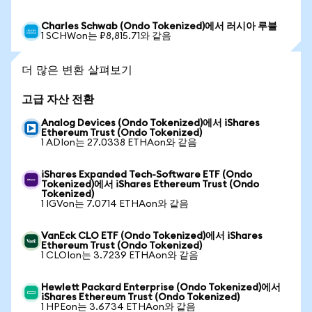
Charles Schwab (Ondo Tokenized)에서 러시아 루블
1 SCHWon는 ₽8,815.71와 같음
더 많은 변환 살펴보기
고급 자산 전환
Analog Devices (Ondo Tokenized)에서 iShares
Ethereum Trust (Ondo Tokenized)
1 ADIon는 27.0338 ETHAon와 같음
iShares Expanded Tech-Software ETF (Ondo
Tokenized)에서 iShares Ethereum Trust (Ondo
Tokenized)
1 IGVon는 7.0714 ETHAon와 같음
VanEck CLO ETF (Ondo Tokenized)에서 iShares
Ethereum Trust (Ondo Tokenized)
1 CLOIon는 3.7239 ETHAon와 같음
Hewlett Packard Enterprise (Ondo Tokenized)에서
iShares Ethereum Trust (Ondo Tokenized)
1 HPEon는 3.6734 ETHAon와 같음