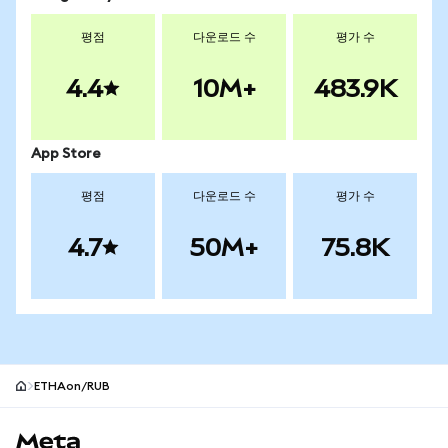
평점
다운로드 수
평가 수
4.4
10M+
483.9K
App Store
평점
다운로드 수
평가 수
4.7
50M+
75.8K
ETHAon/RUB
MetaMask 사이트 바닥글