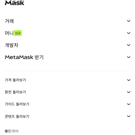
거래
스왑
머니
신규
예측 시장
신규
매수
개발자
무기한 선물
신규
카드
문서 보기
MetaMask 받기
실물자산
mUSD
신규
대시보드
Transaction Shield
수익 창출
Smart Accounts Kit
에이전트 지갑
신규
가격 둘러보기
임베디드 지갑
Snaps
비트코인 가격
환전 둘러보기
MetaMask Connect
이더리움 가격
보상
신규
BTC를 USD로 환전
솔라나 가격
가이드 둘러보기
Snaps
보안
ETH를 USD로 환전
BTC 매수
시바이누 가격
USDT를 INR로 환전
콘텐츠 둘러보기
웹3 서비스
고객 지원
ETH 매수
페페 가격
비트코인 지갑
BTC를 USDT로 환전
SOL 매수
채용
테더 가격
솔라나 지갑
한국어
BTC를 INR로 환전