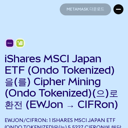
METAMASK 다운로드
METAMASK 다운로드
iShares MSCI Japan
ETF (Ondo Tokenized)
을(를) Cipher Mining
(Ondo Tokenized)(으)로
환전 (EWJon → CIFRon)
EWJON/CIFRON: 1 ISHARES MSCI JAPAN ETF
(ONDO TOKENIZED)은(는) 5.5227 CIFRON에 해당