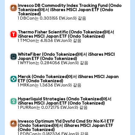
Invesco DB Commodity Index Tracking Fund (Ondo
Tokenized)에서 iShares MSCI Japan ETF (Ondo
Tokenized)
1 DBCon는 0.303155 EWJon와 같음
Thermo Fisher Scientific (Ondo Tokenized)에서
iShares MSCI Japan ETF (Ondo Tokenized)
1 TMOon는 6.1536 EWJon와 같음
WhiteFiber (Ondo Tokenized)에서 iShares MSCI
Japan ETF (Ondo Tokenized)
1 WYFIon는 0.284056 EWJon와 같음
Merck (Ondo Tokenized)에서 iShares MSCI Japan
ETF (Ondo Tokenized)
1 MRKon는 1.3636 EWJon와 같음
Hyperliquid Strategies (Ondo Tokenized)에서
iShares MSCI Japan ETF (Ondo Tokenized)
1 PURRon는 0.072175 EWJon와 같음
Invesco Optimum Yld Dvsfd Cmd Str No K-1 ETF
(Ondo Tokenized)에서 iShares MSCI Japan ETF
(Ondo Tokenized)
1 PDBCon는 0.182336 EWJon와 같음