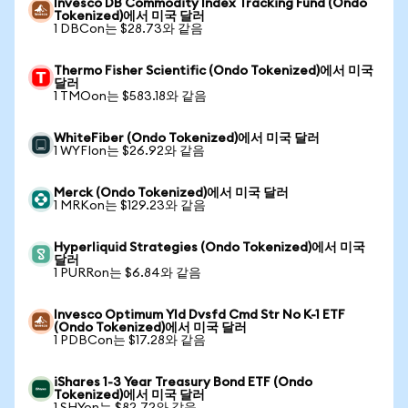
Invesco DB Commodity Index Tracking Fund (Ondo
Tokenized)에서 미국 달러
1 DBCon는 $28.73와 같음
Thermo Fisher Scientific (Ondo Tokenized)에서 미국
달러
1 TMOon는 $583.18와 같음
WhiteFiber (Ondo Tokenized)에서 미국 달러
1 WYFIon는 $26.92와 같음
Merck (Ondo Tokenized)에서 미국 달러
1 MRKon는 $129.23와 같음
Hyperliquid Strategies (Ondo Tokenized)에서 미국
달러
1 PURRon는 $6.84와 같음
Invesco Optimum Yld Dvsfd Cmd Str No K-1 ETF
(Ondo Tokenized)에서 미국 달러
1 PDBCon는 $17.28와 같음
iShares 1-3 Year Treasury Bond ETF (Ondo
Tokenized)에서 미국 달러