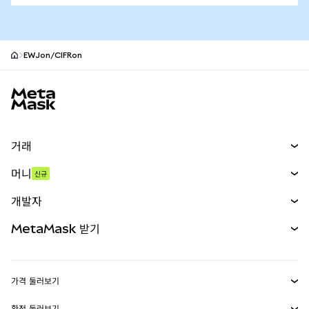
EWJon/CIFRon
MetaMask 사이트 바닥글
거래
스왑
머니
신규
예측 시장
신규
매수
개발자
무기한 선물
신규
카드
문서 보기
MetaMask 받기
실물자산
mUSD
신규
대시보드
Transaction Shield
수익 창출
Smart Accounts Kit
에이전트 지갑
신규
가격 둘러보기
임베디드 지갑
Snaps
비트코인 가격
환전 둘러보기