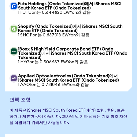
Futu Holdings (Ondo Tokenized)에서 iShares MSCI
South Korea ETF (Ondo Tokenized)
1 FUTUon는 0.644820 EWYon와 같음
Shopify (Ondo Tokenized)에서 iShares MSCI South
Korea ETF (Ondo Tokenized)
1 SHOPon는 0.887013 EWYon와 같음
iBoxx $ High Yield Corporate Bond ETF (Ondo
Tokenized)에서 iShares MSCI South Korea ETF (Ondo
Tokenized)
1 HYGon는 0.506657 EWYon와 같음
Applied Optoelectronics (Ondo Tokenized)에서
iShares MSCI South Korea ETF (Ondo Tokenized)
1 AAOIon는 0.781046 EWYon와 같음
면책 조항
이 제품은 iShares MSCI South Korea ETF이(가) 발행, 후원, 보증
하거나 제휴한 것이 아닙니다. 회사명 및 기타 상표는 기초 참조 자산
을 식별하기 위해서만 사용됩니다.