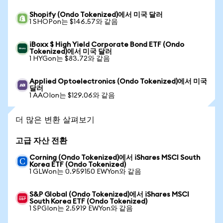
Shopify (Ondo Tokenized)에서 미국 달러
1 SHOPon는 $146.57와 같음
iBoxx $ High Yield Corporate Bond ETF (Ondo
Tokenized)에서 미국 달러
1 HYGon는 $83.72와 같음
Applied Optoelectronics (Ondo Tokenized)에서 미국
달러
1 AAOIon는 $129.06와 같음
더 많은 변환 살펴보기
고급 자산 전환
Corning (Ondo Tokenized)에서 iShares MSCI South
Korea ETF (Ondo Tokenized)
1 GLWon는 0.959150 EWYon와 같음
S&P Global (Ondo Tokenized)에서 iShares MSCI
South Korea ETF (Ondo Tokenized)
1 SPGIon는 2.5919 EWYon와 같음