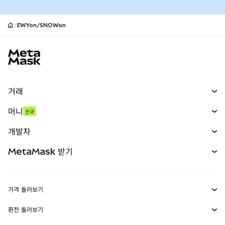
EWYon/SNOWon
MetaMask 사이트 바닥글
거래
스왑
머니
신규
예측 시장
신규
매수
개발자
무기한 선물
신규
카드
문서 보기
MetaMask 받기
실물자산
mUSD
신규
대시보드
Transaction Shield
수익 창출
Smart Accounts Kit
에이전트 지갑
신규
가격 둘러보기
임베디드 지갑
Snaps
비트코인 가격
환전 둘러보기
MetaMask Connect
이더리움 가격
보상
신규
BTC를 USD로 환전