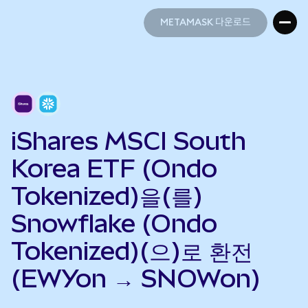
METAMASK 다운로드
METAMASK 다운로드
iShares MSCI South
Korea ETF (Ondo
Tokenized)을(를)
Snowflake (Ondo
Tokenized)(으)로 환전
(EWYon → SNOWon)