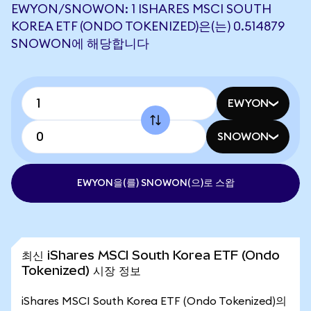
EWYON/SNOWON: 1 ISHARES MSCI SOUTH
KOREA ETF (ONDO TOKENIZED)은(는) 0.514879
SNOWON에 해당합니다
EWYON
SNOWON
EWYON을(를) SNOWON(으)로 스왑
최신 iShares MSCI South Korea ETF (Ondo
Tokenized) 시장 정보
iShares MSCI South Korea ETF (Ondo Tokenized)의