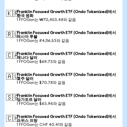
Franklin Focused Growth ETF (Ondo Tokenized)에서
🇰🇷
한국 원화
1 FFOGon는 ₩70,453.48와 같음
Franklin Focused Growth ETF (Ondo Tokenized)에서
🇷🇺
러시아 루블
1 FFOGon는 ₽4,116.53와 같음
Franklin Focused Growth ETF (Ondo Tokenized)에서
🇨🇦
캐나다 달러
1 FFOGon는 $69.73와 같음
Franklin Focused Growth ETF (Ondo Tokenized)에서
🇦🇺
호주 달러
1 FFOGon는 $70.78와 같음
Franklin Focused Growth ETF (Ondo Tokenized)에서
🇸🇬
싱가포르 달러
1 FFOGon는 $63.96와 같음
Franklin Focused Growth ETF (Ondo Tokenized)에서
🇨🇭
스위스 프랑
1 FFOGon는 CHF 40.41와 같음