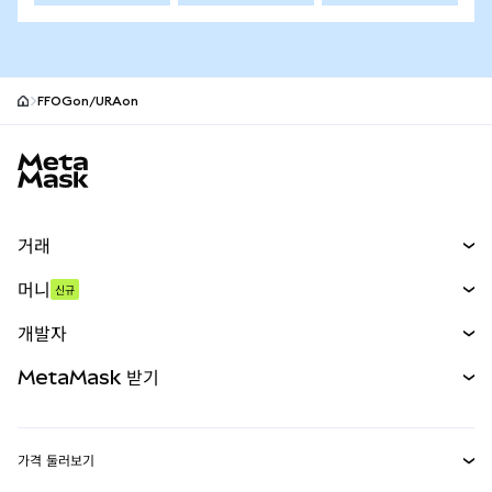
FFOGon/URAon
MetaMask 사이트 바닥글
거래
스왑
머니
신규
예측 시장
신규
매수
개발자
무기한 선물
신규
카드
문서 보기
MetaMask 받기
실물자산
mUSD
신규
대시보드
Transaction Shield
수익 창출
Smart Accounts Kit
에이전트 지갑
신규
가격 둘러보기
임베디드 지갑
Snaps
비트코인 가격