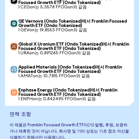
Focused Growth ETF (Ondo Tokenized)
1 CEGon는 5.3578 FFOGon와 같음
GE Vernova (Ondo Tokenized)에서 Franklin Focused
Growth ETF (Ondo Tokenized)
1 GEVon는 19.8553 FFOGon와 같음
Global X Uranium ETF (Ondo Tokenized)에서 Franklin
Focused Growth ETF (Ondo Tokenized)
1 URAon는 0.891265 FFOGon와 같음
Applied Materials (Ondo Tokenized)에서 Franklin
Focused Growth ETF (Ondo Tokenized)
1 AMATon는 10.7815 FFOGon와 같음
Enphase Energy (Ondo Tokenized)에서 Franklin
Focused Growth ETF (Ondo Tokenized)
1 ENPHon는 0.842495 FFOGon와 같음
면책 조항
이 제품은 Franklin Focused Growth ETF이(가) 발행, 후원, 보증하
거나 제휴한 것이 아닙니다. 회사명 및 기타 상표는 기초 참조 자산을
식별하기 위해서만 사용됩니다.