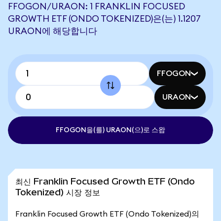
FFOGON/URAON: 1 FRANKLIN FOCUSED
GROWTH ETF (ONDO TOKENIZED)은(는) 1.1207
URAON에 해당합니다
FFOGON
URAON
FFOGON을(를) URAON(으)로 스왑
최신 Franklin Focused Growth ETF (Ondo
Tokenized) 시장 정보
Franklin Focused Growth ETF (Ondo Tokenized)의