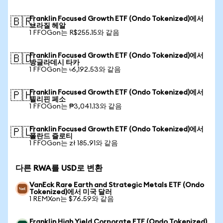
Franklin Focused Growth ETF (Ondo Tokenized)에서
🇧🇷
브라질 헤알
1 FFOGon는 R$255.15와 같음
Franklin Focused Growth ETF (Ondo Tokenized)에서
🇧🇩
방글라데시 타카
1 FFOGon는 ৳6,192.53와 같음
Franklin Focused Growth ETF (Ondo Tokenized)에서
🇵🇭
필리핀 페소
1 FFOGon는 ₱3,041.13와 같음
Franklin Focused Growth ETF (Ondo Tokenized)에서
🇵🇱
폴란드 즐로티
1 FFOGon는 zł 185.91와 같음
다른 RWA를 USD로 변환
VanEck Rare Earth and Strategic Metals ETF (Ondo
Tokenized)에서 미국 달러
1 REMXon는 $76.59와 같음
Franklin High Yield Corporate ETF (Ondo Tokenized)