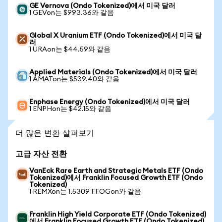
GE Vernova (Ondo Tokenized)에서 미국 달러
1 GEVon는 $993.36와 같음
Global X Uranium ETF (Ondo Tokenized)에서 미국 달
러
1 URAon는 $44.59와 같음
Applied Materials (Ondo Tokenized)에서 미국 달러
1 AMATon는 $539.40와 같음
Enphase Energy (Ondo Tokenized)에서 미국 달러
1 ENPHon는 $42.15와 같음
더 많은 변환 살펴보기
고급 자산 전환
VanEck Rare Earth and Strategic Metals ETF (Ondo
Tokenized)에서 Franklin Focused Growth ETF (Ondo
Tokenized)
1 REMXon는 1.5309 FFOGon와 같음
Franklin High Yield Corporate ETF (Ondo Tokenized)
에서 Franklin Focused Growth ETF (Ondo Tokenized)