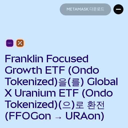
METAMASK 다운로드
METAMASK 다운로드
Franklin Focused
Growth ETF (Ondo
Tokenized)을(를) Global
X Uranium ETF (Ondo
Tokenized)(으)로 환전
(FFOGon → URAon)