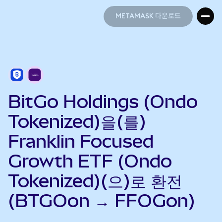
METAMASK 다운로드
METAMASK 다운로드
BitGo Holdings (Ondo
Tokenized)을(를)
Franklin Focused
Growth ETF (Ondo
Tokenized)(으)로 환전
(BTGOon → FFOGon)