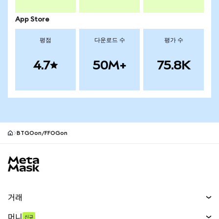
App Store
평점
다운로드 수
평가 수
4.7
50M+
75.8K
BTGOon/FFOGon
MetaMask 사이트 바닥글
거래
스왑
머니
신규