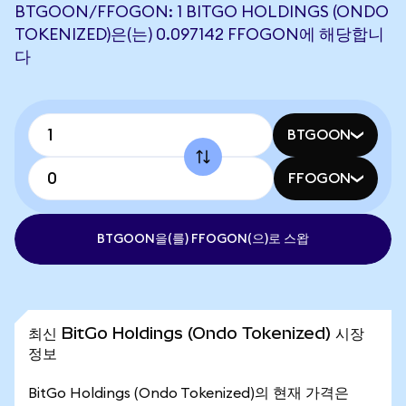
BTGOON/FFOGON: 1 BITGO HOLDINGS (ONDO
TOKENIZED)은(는) 0.097142 FFOGON에 해당합니
다
BTGOON
FFOGON
BTGOON을(를) FFOGON(으)로 스왑
최신 BitGo Holdings (Ondo Tokenized) 시장
정보
BitGo Holdings (Ondo Tokenized)의 현재 가격은