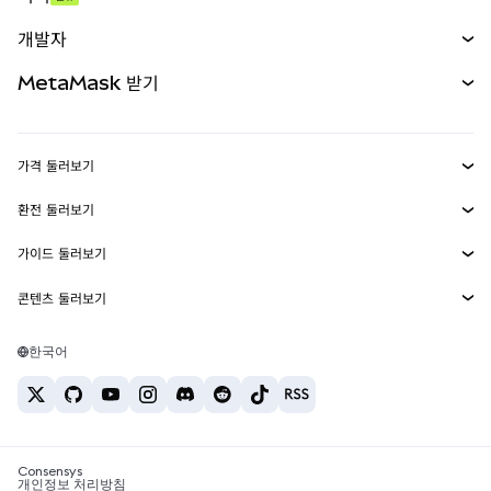
예측 시장
신규
매수
개발자
무기한 선물
신규
카드
문서 보기
MetaMask 받기
실물자산
mUSD
신규
대시보드
Transaction Shield
수익 창출
Smart Accounts Kit
에이전트 지갑
신규
가격 둘러보기
임베디드 지갑
Snaps
비트코인 가격
환전 둘러보기
MetaMask Connect
이더리움 가격
보상
신규
BTC를 USD로 환전
솔라나 가격
가이드 둘러보기
Snaps
보안
ETH를 USD로 환전
BTC 매수
시바이누 가격
USDT를 INR로 환전
콘텐츠 둘러보기
웹3 서비스
고객 지원
ETH 매수
페페 가격
비트코인 지갑
BTC를 USDT로 환전
SOL 매수
채용
테더 가격
솔라나 지갑
한국어
BTC를 INR로 환전
PEPE 매수
연락처
USDC 가격
최고의 암호화폐 카드
ETH를 USDT로 환전
USDT 매수
체인링크 가격
최고의 모바일 암호화폐 지갑
USDT를 PHP로 환전
USDC 매수
Polymarket이란?
BTC를 EUR로 환전
SHIB 매수
Consensys
암호화폐 세금 뉴스
개인정보 처리방침