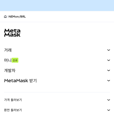
NEMon/BRL
MetaMask 사이트 바닥글
거래
스왑
머니
신규
예측 시장
신규
매수
개발자
무기한 선물
신규
카드
문서 보기
MetaMask 받기
실물자산
mUSD
신규
대시보드
Transaction Shield
수익 창출
Smart Accounts Kit
에이전트 지갑
신규
가격 둘러보기
임베디드 지갑
Snaps
비트코인 가격
환전 둘러보기
MetaMask Connect
이더리움 가격
보상
신규