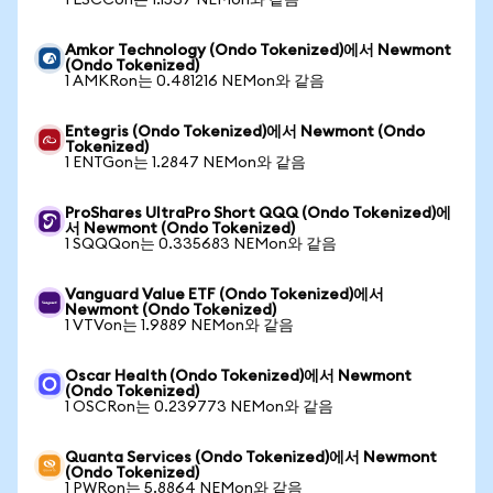
1 LSCCon는 1.1537 NEMon와 같음
Amkor Technology (Ondo Tokenized)에서 Newmont
(Ondo Tokenized)
1 AMKRon는 0.481216 NEMon와 같음
Entegris (Ondo Tokenized)에서 Newmont (Ondo
Tokenized)
1 ENTGon는 1.2847 NEMon와 같음
ProShares UltraPro Short QQQ (Ondo Tokenized)에
서 Newmont (Ondo Tokenized)
1 SQQQon는 0.335683 NEMon와 같음
Vanguard Value ETF (Ondo Tokenized)에서
Newmont (Ondo Tokenized)
1 VTVon는 1.9889 NEMon와 같음
Oscar Health (Ondo Tokenized)에서 Newmont
(Ondo Tokenized)
1 OSCRon는 0.239773 NEMon와 같음
Quanta Services (Ondo Tokenized)에서 Newmont
(Ondo Tokenized)
1 PWRon는 5.8864 NEMon와 같음