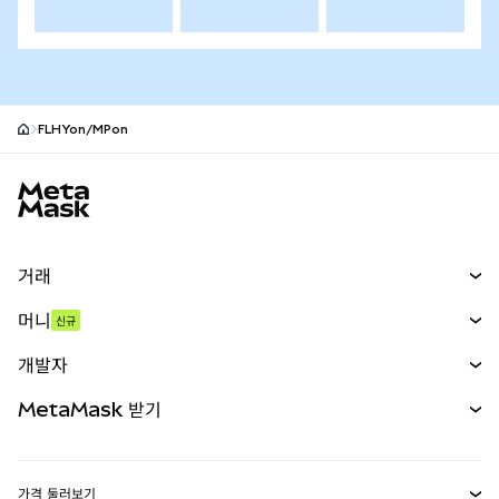
FLHYon/MPon
MetaMask 사이트 바닥글
거래
스왑
머니
신규
예측 시장
신규
매수
개발자
무기한 선물
신규
카드
문서 보기
MetaMask 받기
실물자산
mUSD
신규
대시보드
Transaction Shield
수익 창출
Smart Accounts Kit
에이전트 지갑
신규
가격 둘러보기