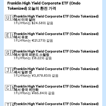
Franklin High Yield Corporate ETF (Ondo
Tokenized) 오늘의 환전 가격
Franklin High Yield Corporate ETF (Ondo Tokenized)
🇺🇸
에서 미국 달러
1 FLHYon는 $24.58와 같음
Franklin High Yield Corporate ETF (Ondo Tokenized)
🇪🇺
에서 유로
1 FLHYon는 €21.27와 같음
Franklin High Yield Corporate ETF (Ondo Tokenized)
🇬🇧
에서 영국 파운드 스털링
1 FLHYon는 £18.22와 같음
Franklin High Yield Corporate ETF (Ondo Tokenized)
🇯🇵
에서 일본 엔
1 FLHYon는 ¥3,878.83와 같음
Franklin High Yield Corporate ETF (Ondo Tokenized)
🇨🇳
에서 중국 위안화
1 FLHYon는 ¥165.84와 같음
Franklin High Yield Corporate ETF (Ondo Tokenized)
🇹🇷