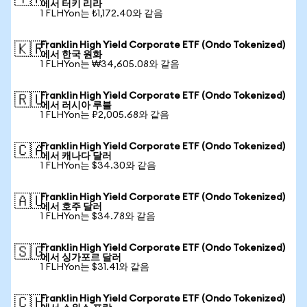
에서 터키 리라
1 FLHYon는 ₺1,172.40와 같음
Franklin High Yield Corporate ETF (Ondo Tokenized)
🇰🇷
에서 한국 원화
1 FLHYon는 ₩34,605.08와 같음
Franklin High Yield Corporate ETF (Ondo Tokenized)
🇷🇺
에서 러시아 루블
1 FLHYon는 ₽2,005.68와 같음
Franklin High Yield Corporate ETF (Ondo Tokenized)
🇨🇦
에서 캐나다 달러
1 FLHYon는 $34.30와 같음
Franklin High Yield Corporate ETF (Ondo Tokenized)
🇦🇺
에서 호주 달러
1 FLHYon는 $34.78와 같음
Franklin High Yield Corporate ETF (Ondo Tokenized)
🇸🇬
에서 싱가포르 달러
1 FLHYon는 $31.41와 같음
Franklin High Yield Corporate ETF (Ondo Tokenized)
🇨🇭