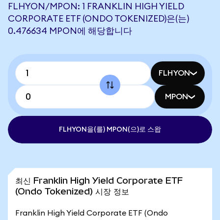
FLHYON/MPON: 1 FRANKLIN HIGH YIELD
CORPORATE ETF (ONDO TOKENIZED)은(는)
0.476634 MPON에 해당합니다
FLHYON
MPON
FLHYON을(를) MPON(으)로 스왑
최신 Franklin High Yield Corporate ETF
(Ondo Tokenized) 시장 정보
Franklin High Yield Corporate ETF (Ondo