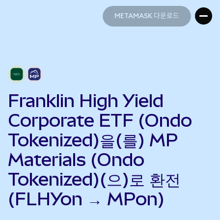
METAMASK 다운로드
METAMASK 다운로드
Franklin High Yield
Corporate ETF (Ondo
Tokenized)을(를) MP
Materials (Ondo
Tokenized)(으)로 환전
(FLHYon → MPon)