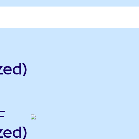
zed)
F
zed)