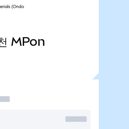
ials (Ondo
9천
MPon