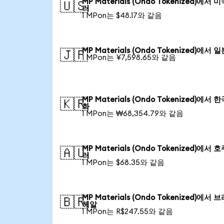
MP Materials (Ondo Tokenized)에서 
🇺🇸
러
1 MPon는 $48.17와 같음
MP Materials (Ondo Tokenized)에서 
🇯🇵
1 MPon는 ¥7,598.65와 같음
MP Materials (Ondo Tokenized)에서 
🇰🇷
화
1 MPon는 ₩68,354.79와 같음
MP Materials (Ondo Tokenized)에서 
🇦🇺
러
1 MPon는 $68.35와 같음
MP Materials (Ondo Tokenized)에서 
🇧🇷
헤알
1 MPon는 R$247.55와 같음