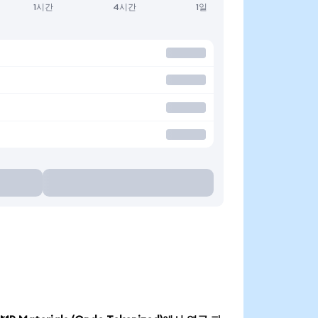
1시간
4시간
1일