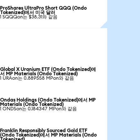
ProShares UltraPro Short QQQ (Ondo
Tokenized)에서 미국 달러
1 SQQQon는 $38.31와 같음
Global X Uranium ETF (Ondo Tokenized)에
서 MP Materials (Ondo Tokenized)
1 URAon는 0.889558 MPon와 같음
Ondas Holdings (Ondo Tokenized)에서 MP
Materials (Ondo Tokenized)
1 ONDSon는 0.184347 MPon와 같음
Franklin Responsibly Sourced Gold ETF
(Ondo Tokenized)에서 MP Materials (Ondo
Tokenized)