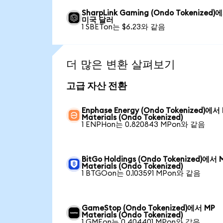
SharpLink Gaming (Ondo Tokenized)
미국 달러
1 SBETon는 $6.23와 같음
더 많은 변환 살펴보기
고급 자산 전환
Enphase Energy (Ondo Tokenized)에서
Materials (Ondo Tokenized)
1 ENPHon는 0.820843 MPon와 같음
BitGo Holdings (Ondo Tokenized)에서 
Materials (Ondo Tokenized)
1 BTGOon는 0.103591 MPon와 같음
GameStop (Ondo Tokenized)에서 MP
Materials (Ondo Tokenized)
1 GMEon는 0.404401 MPon와 같음