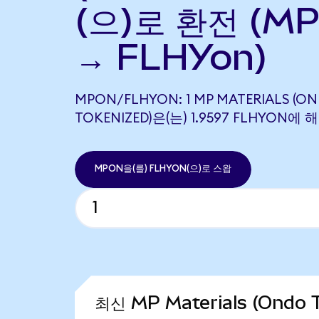
(으)로 환전 (M
→ FLHYon)
MPON/FLHYON: 1 MP MATERIALS (O
TOKENIZED)은(는) 1.9597 FLHYON
MPON을(를) FLHYON(으)로 스왑
최신 MP Materials (Ondo 