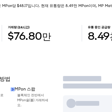
격은 MPon당 $48.17입니다. 현재 유통량은 8.49천 MPon이며, MP Mater
거래량
(24시간)
유통 중인 공급량
$76.80만
8.4
 방법
거래
MPon 스왑
으로
블록체인 전반에서
MPon을(를) 거래하세
요.