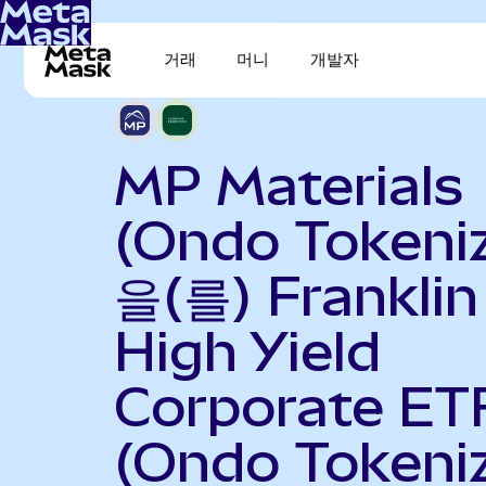
거래
머니
개발자
MP Materials
(Ondo Tokeni
을(를) Franklin
High Yield
Corporate ET
(Ondo Tokeni