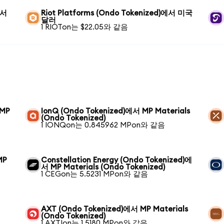
에서
Riot Platforms (Ondo Tokenized)에서 미국
달러
1 RIOTon는 $22.05와 같음
 MP
IonQ (Ondo Tokenized)에서 MP Materials
(Ondo Tokenized)
1 IONQon는 0.845962 MPon와 같음
MP
Constellation Energy (Ondo Tokenized)에
서 MP Materials (Ondo Tokenized)
1 CEGon는 5.5231 MPon와 같음
AXT (Ondo Tokenized)에서 MP Materials
(Ondo Tokenized)
1 AXTIon는 1.5180 MPon와 같음