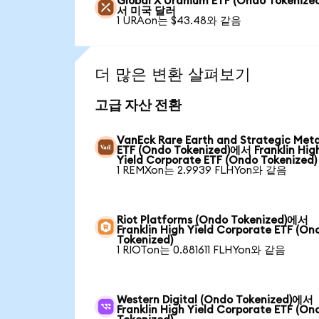
Global X Uranium ETF (Ondo Tokenize
서 미국 달러
1 URAon는 $43.48와 같음
더 많은 변환 살펴보기
고급 자산 전환
VanEck Rare Earth and Strategic Meta
ETF (Ondo Tokenized)에서 Franklin Hig
Yield Corporate ETF (Ondo Tokenized)
1 REMXon는 2.9939 FLHYon와 같음
Riot Platforms (Ondo Tokenized)에서
Franklin High Yield Corporate ETF (On
Tokenized)
1 RIOTon는 0.881611 FLHYon와 같음
Western Digital (Ondo Tokenized)에서
Franklin High Yield Corporate ETF (On