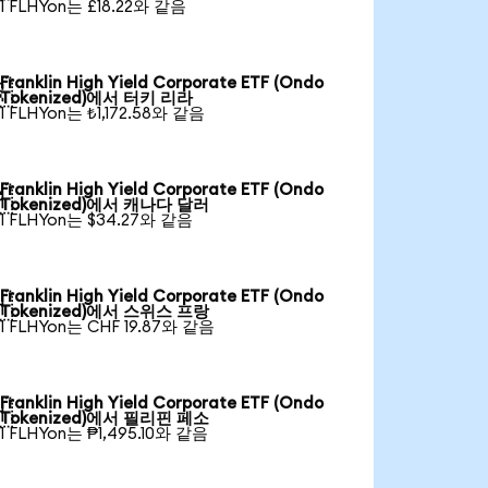
1 FLHYon는 £18.22와 같음
Franklin High Yield Corporate ETF (Ondo

Tokenized)에서 터키 리라
1 FLHYon는 ₺1,172.58와 같음
Franklin High Yield Corporate ETF (Ondo

Tokenized)에서 캐나다 달러
1 FLHYon는 $34.27와 같음
Franklin High Yield Corporate ETF (Ondo

Tokenized)에서 스위스 프랑
1 FLHYon는 CHF 19.87와 같음
Franklin High Yield Corporate ETF (Ondo

Tokenized)에서 필리핀 페소
1 FLHYon는 ₱1,495.10와 같음