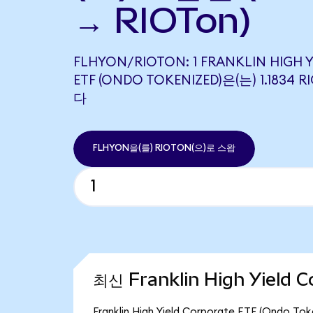
→ RIOTon)
FLHYON/RIOTON: 1 FRANKLIN HIGH 
ETF (ONDO TOKENIZED)은(는) 1.183
다
FLHYON을(를) RIOTON(으)로 스왑
최신 Franklin High Yield 
Franklin High Yield Corporate ETF (O