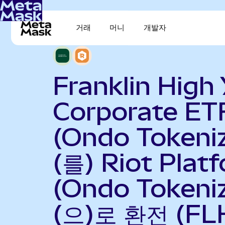
거래
머니
개발자
Franklin High 
Corporate ET
(Ondo Tokeni
(를) Riot Plat
(Ondo Tokeni
(으)로 환전 (FL