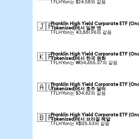
1 FLHYon는 $24.58와 같음
Franklin High Yield Corporate ETF (On
🇯🇵
Tokenized)에서 일본 엔
1 FLHYon는 ¥3,881.96와 같음
Franklin High Yield Corporate ETF (On
🇰🇷
Tokenized)에서 한국 원화
1 FLHYon는 ₩34,655.37와 같음
Franklin High Yield Corporate ETF (On
🇦🇺
Tokenized)에서 호주 달러
1 FLHYon는 $34.82와 같음
Franklin High Yield Corporate ETF (On
🇧🇷
Tokenized)에서 브라질 헤알
1 FLHYon는 R$125.53와 같음