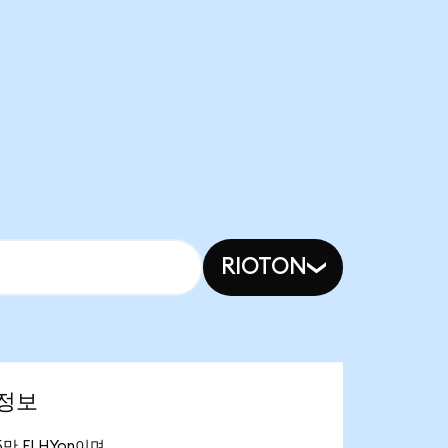
RIOTON
 정보
05만 FLHYon이며,