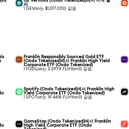
d)에
GE Vernova (Ondo Tokenized)에서 미국 달
러
1 GEVon는 $1,017.03와 같음
ls
Franklin Responsibly Sourced Gold ETF
h
(Ondo Tokenized)에서 Franklin High Yield
Corporate ETF (Ondo Tokenized)
1 FGDLon는 2.2974 FLHYon와 같음
Spotify (Ondo Tokenized)에서 Franklin High
do
Yield Corporate ETF (Ondo Tokenized)
1 SPOTon는 19.4618 FLHYon와 같음
GameStop (Ondo Tokenized)에서 Franklin
do
High Yield Corporate ETF (Ondo