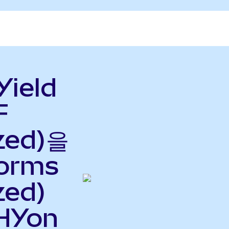
Yield
F
zed)을
forms
zed)
HYon