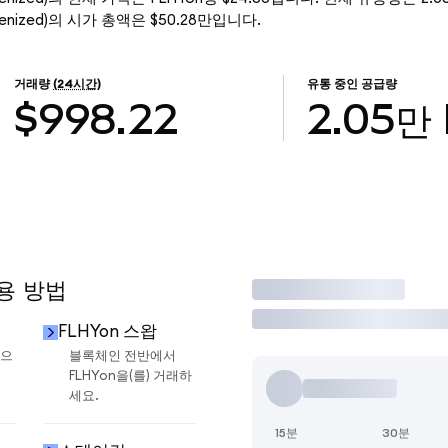
o Tokenized)의 시가 총액은 $50.28만입니다.
거래량
(24시간)
유통 중인 공급량
$998.22
2.05만
사용 방법
거래
FLHYon 스왑
금으
블록체인 전반에서
FLHYon을(를) 거래하
세요.
15분
30분