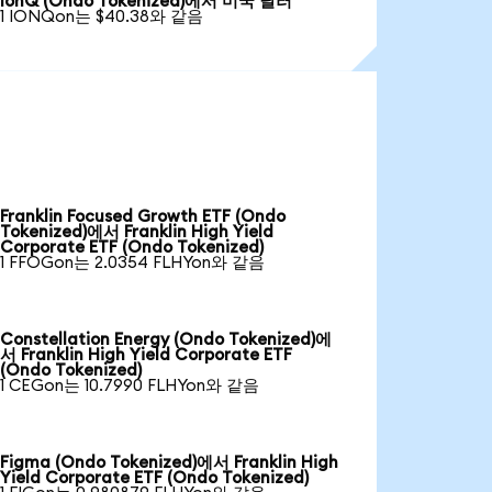
IonQ (Ondo Tokenized)에서 미국 달러
1 IONQon는 $40.38와 같음
Franklin Focused Growth ETF (Ondo
Tokenized)에서 Franklin High Yield
Corporate ETF (Ondo Tokenized)
1 FFOGon는 2.0354 FLHYon와 같음
Constellation Energy (Ondo Tokenized)에
서 Franklin High Yield Corporate ETF
(Ondo Tokenized)
1 CEGon는 10.7990 FLHYon와 같음
Figma (Ondo Tokenized)에서 Franklin High
Yield Corporate ETF (Ondo Tokenized)