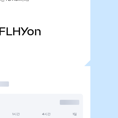
FLHYon
1시간
4시간
1일