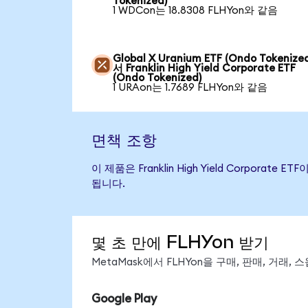
Tokenized)
1 WDCon는 18.8308 FLHYon와 같음
Global X Uranium ETF (Ondo Tokenize
서 Franklin High Yield Corporate ETF
(Ondo Tokenized)
1 URAon는 1.7689 FLHYon와 같음
면책 조항
이 제품은 Franklin High Yield Corpo
됩니다.
몇 초 만에 FLHYon 받기
MetaMask에서 FLHYon을 구매, 판매, 거래
Google Play