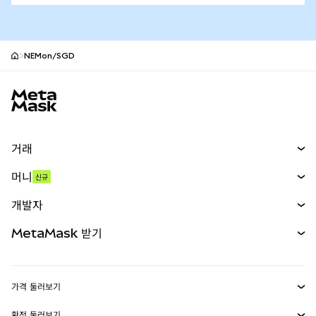
NEMon/SGD
MetaMask 사이트 바닥글
거래
스왑
머니
신규
예측 시장
신규
매수
개발자
무기한 선물
신규
카드
문서 보기
MetaMask 받기
실물자산
mUSD
신규
대시보드
Transaction Shield
수익 창출
Smart Accounts Kit
에이전트 지갑
신규
가격 둘러보기
임베디드 지갑
Snaps
비트코인 가격
환전 둘러보기