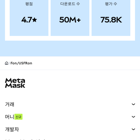
평점
다운로드 수
평가 수
4.7
50M+
75.8K
Fon/USFRon
MetaMask 사이트 바닥글
거래
스왑
머니
신규
예측 시장
신규
매수
개발자
무기한 선물
신규
카드
문서 보기