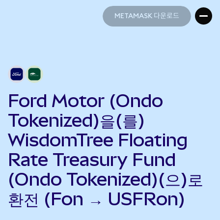
METAMASK 다운로드
METAMASK 다운로드
Ford Motor (Ondo
Tokenized)을(를)
WisdomTree Floating
Rate Treasury Fund
(Ondo Tokenized)(으)로
환전 (Fon → USFRon)