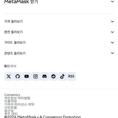
MetaMask 받기
실물자산
mUSD
신규
대시보드
Transaction Shield
수익 창출
Smart Accounts Kit
에이전트 지갑
신규
가격 둘러보기
임베디드 지갑
Snaps
비트코인 가격
환전 둘러보기
MetaMask Connect
이더리움 가격
보상
신규
BTC를 USD로 환전
솔라나 가격
가이드 둘러보기
Snaps
보안
ETH를 USD로 환전
BTC 매수
시바이누 가격
USDT를 INR로 환전
콘텐츠 둘러보기
웹3 서비스
고객 지원
ETH 매수
페페 가격
비트코인 지갑
BTC를 USDT로 환전
SOL 매수
채용
테더 가격
솔라나 지갑
한국어
BTC를 INR로 환전
PEPE 매수
연락처
USDC 가격
최고의 암호화폐 카드
ETH를 USDT로 환전
USDT 매수
체인링크 가격
최고의 모바일 암호화폐 지갑
USDT를 PHP로 환전
USDC 매수
Polymarket이란?
BTC를 EUR로 환전
SHIB 매수
Consensys
암호화폐 세금 뉴스
개인정보 처리방침
이용약관
BNB 매수
기여자 라이선스 계약
암호화폐 매수 방법
사이트맵
접근성
비트코인 매도 방법
쿠키 관리
©2026 MetaMask • A Consensys Formation