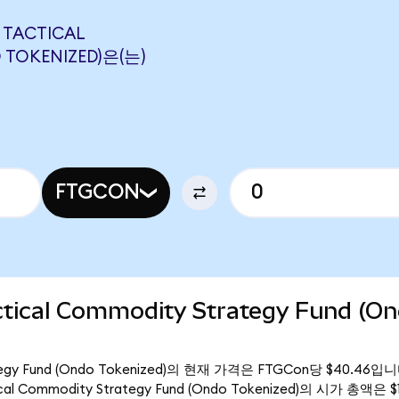
 TACTICAL
 TOKENIZED)은(는)
FTGCON
actical Commodity Strategy Fund (O
 Strategy Fund (Ondo Tokenized)의 현재 가격은 FTGCon당 $40.
ctical Commodity Strategy Fund (Ondo Tokenized)의 시가 총액은