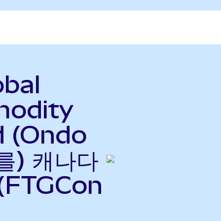
obal
modity
d (Ondo
(를) 캐나다
(FTGCon