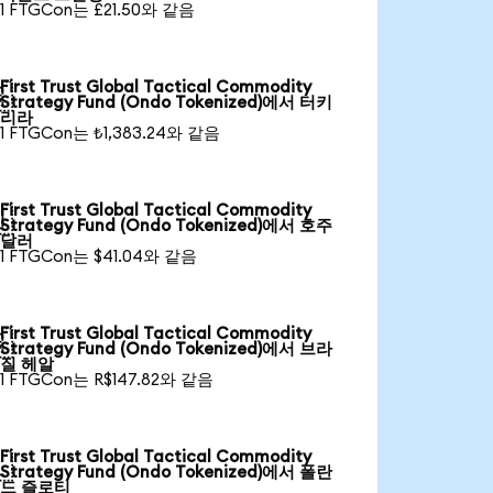
1 FTGCon는 £21.50와 같음
First Trust Global Tactical Commodity

Strategy Fund (Ondo Tokenized)에서 터키
리라
1 FTGCon는 ₺1,383.24와 같음
First Trust Global Tactical Commodity

Strategy Fund (Ondo Tokenized)에서 호주
달러
1 FTGCon는 $41.04와 같음
First Trust Global Tactical Commodity

Strategy Fund (Ondo Tokenized)에서 브라
질 헤알
1 FTGCon는 R$147.82와 같음
First Trust Global Tactical Commodity

Strategy Fund (Ondo Tokenized)에서 폴란
드 즐로티