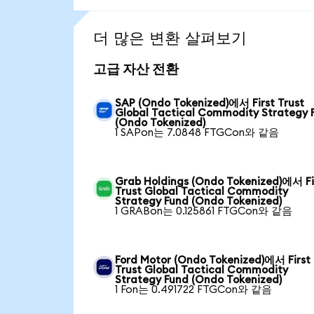
더 많은 변환 살펴보기
고급 자산 전환
SAP (Ondo Tokenized)에서 First Trust
Global Tactical Commodity Strategy 
(Ondo Tokenized)
1 SAPon는 7.0848 FTGCon와 같음
Grab Holdings (Ondo Tokenized)에서 Fi
Trust Global Tactical Commodity
Strategy Fund (Ondo Tokenized)
1 GRABon는 0.125861 FTGCon와 같음
Ford Motor (Ondo Tokenized)에서 First
Trust Global Tactical Commodity
Strategy Fund (Ondo Tokenized)
1 Fon는 0.491722 FTGCon와 같음