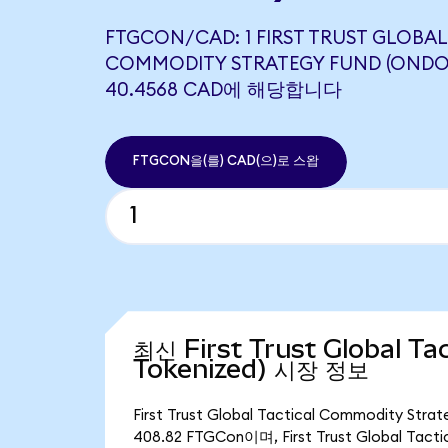
FTGCON/CAD: 1 FIRST TRUST GLOBAL
COMMODITY STRATEGY FUND (ONDO
40.4568 CAD에 해당합니다
FTGCON을(를) CAD(으)로 스왑
최신 First Trust Global T
Tokenized) 시장 정보
First Trust Global Tactical Commodity
408.82 FTGCon이며, First Trust Global Ta