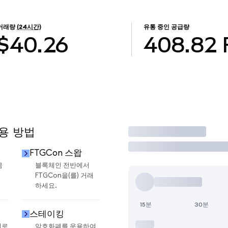
거래량
(24시간)
유통 중인 공급량
$40.26
408.82
사용 방법
거래
FTGCon 스왑
금
블록체인 전반에서
FTGCon을(를) 거래
하세요.
15분
30분
스테이킹
지로
암호화폐를 운용하여