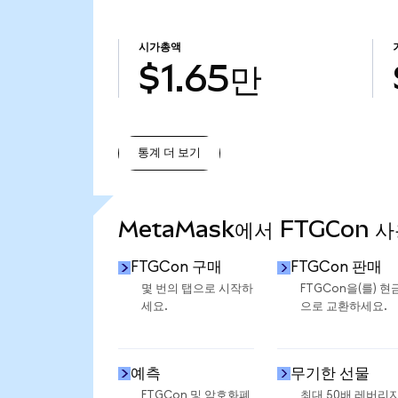
시가총액
$1.65만
통계 더 보기
통계 더 보기
MetaMask에서 FTGCon 
FTGCon 구매
FTGCon 판매
몇 번의 탭으로 시작하
FTGCon을(를) 현
세요.
으로 교환하세요.
예측
무기한 선물
FTGCon 및 암호화폐
최대 50배 레버리