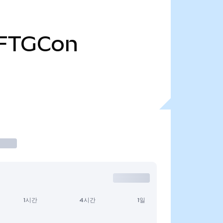
FTGCon
1시간
4시간
1일