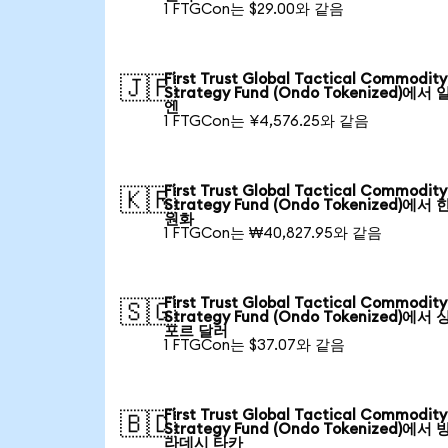
1 FTGCon는 $29.00와 같음
First Trust Global Tactical Commodity
🇯🇵
Strategy Fund (Ondo Tokenized)에서
엔
1 FTGCon는 ¥4,576.25와 같음
First Trust Global Tactical Commodity
🇰🇷
Strategy Fund (Ondo Tokenized)에서
원화
1 FTGCon는 ₩40,827.95와 같음
First Trust Global Tactical Commodity
🇸🇬
Strategy Fund (Ondo Tokenized)에서
포르 달러
1 FTGCon는 $37.07와 같음
First Trust Global Tactical Commodity
🇧🇩
Strategy Fund (Ondo Tokenized)에서
라데시 타카