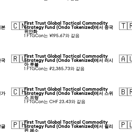
First Trust Global Tactical Commodity
🇨🇳
🇹
 일본
Strategy Fund (Ondo Tokenized)에서 중국
위안화
1 FTGCon는 ¥195.67와 같음
First Trust Global Tactical Commodity
🇷🇺
🇦
 한국
Strategy Fund (Ondo Tokenized)에서 러시
아 루블
1 FTGCon는 ₽2,385.73와 같음
First Trust Global Tactical Commodity
🇨🇭
🇧
 싱가
Strategy Fund (Ondo Tokenized)에서 스위
스 프랑
1 FTGCon는 CHF 23.43와 같음
First Trust Global Tactical Commodity
🇵🇭
🇵
 방글
Strategy Fund (Ondo Tokenized)에서 필리
핀 페소