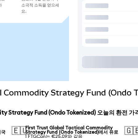
하
소극적 소득을 얻으세
요.
ical Commodity Strategy Fund (Ond
modity Strategy Fund (Ondo Tokenized) 오늘의 환전 가
First Trust Global Tactical Commodity
🇪🇺
🇬
 미국
Strategy Fund (Ondo Tokenized)에서 유로
1 FTGCon는 €25.09와 같음