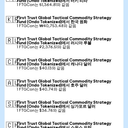
Fund (Ondo Tokenized)에서 터키 리라
1 FTGCon는 ₺1,364.81와 같음
First Trust Global Tactical Commodity Strategy
🇰🇷
Fund (Ondo Tokenized)에서 한국 원화
1 FTGCon는 ₩40,753.48와 같음
First Trust Global Tactical Commodity Strategy
🇷🇺
Fund (Ondo Tokenized)에서 러시아 루블
1 FTGCon는 ₽2,376.51와 같음
First Trust Global Tactical Commodity Strategy
🇨🇦
Fund (Ondo Tokenized)에서 캐나다 달러
1 FTGCon는 $40.13와 같음
First Trust Global Tactical Commodity Strategy
🇦🇺
Fund (Ondo Tokenized)에서 호주 달러
1 FTGCon는 $40.74와 같음
First Trust Global Tactical Commodity Strategy
🇸🇬
Fund (Ondo Tokenized)에서 싱가포르 달러
1 FTGCon는 $36.76와 같음
First Trust Global Tactical Commodity Strategy
🇨🇭
Fund (Ondo Tokenized)에서 스위스 프랑