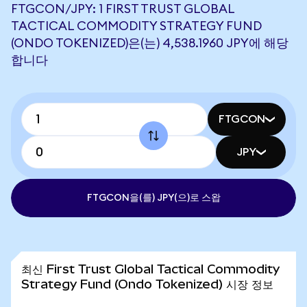
FTGCON/JPY: 1 FIRST TRUST GLOBAL
TACTICAL COMMODITY STRATEGY FUND
(ONDO TOKENIZED)은(는) 4,538.1960 JPY에 해당
합니다
FTGCON
JPY
FTGCON을(를) JPY(으)로 스왑
최신 First Trust Global Tactical Commodity
Strategy Fund (Ondo Tokenized) 시장 정보