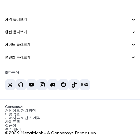
대시보드
Transaction Shield
수익 창출
Smart Accounts Kit
에이전트 지갑
신규
가격 둘러보기
임베디드 지갑
Snaps
비트코인 가격
환전 둘러보기
MetaMask Connect
이더리움 가격
보상
신규
BTC를 USD로 환전
솔라나 가격
가이드 둘러보기
Snaps
보안
ETH를 USD로 환전
BTC 매수
시바이누 가격
USDT를 INR로 환전
콘텐츠 둘러보기
웹3 서비스
고객 지원
ETH 매수
페페 가격
비트코인 지갑
BTC를 USDT로 환전
SOL 매수
채용
테더 가격
솔라나 지갑
한국어
BTC를 INR로 환전
PEPE 매수
연락처
USDC 가격
최고의 암호화폐 카드
ETH를 USDT로 환전
USDT 매수
체인링크 가격
최고의 모바일 암호화폐 지갑
USDT를 PHP로 환전
USDC 매수
Polymarket이란?
BTC를 EUR로 환전
SHIB 매수
Consensys
암호화폐 세금 뉴스
개인정보 처리방침
이용약관
BNB 매수
기여자 라이선스 계약
암호화폐 매수 방법
사이트맵
접근성
비트코인 매도 방법
쿠키 관리
©2026 MetaMask • A Consensys Formation