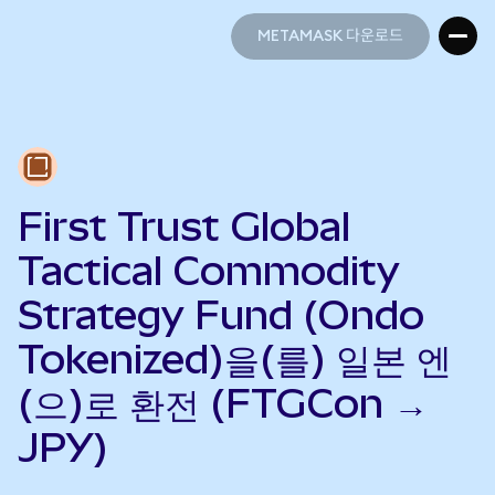
METAMASK 다운로드
METAMASK 다운로드
First Trust Global
Tactical Commodity
Strategy Fund (Ondo
Tokenized)을(를) 일본 엔
(으)로 환전 (FTGCon →
JPY)