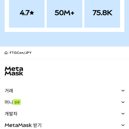
4.7
50M+
75.8K
FTGCon/JPY
MetaMask 사이트 바닥글
거래
스왑
머니
신규
예측 시장
신규
매수
개발자
무기한 선물
신규
카드
문서 보기
MetaMask 받기
실물자산
mUSD
신규