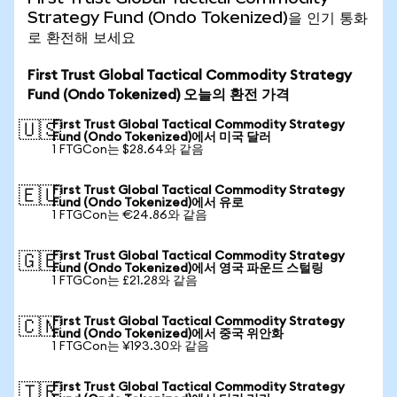
Strategy Fund (Ondo Tokenized)을 인기 통화
로 환전해 보세요
First Trust Global Tactical Commodity Strategy
Fund (Ondo Tokenized) 오늘의 환전 가격
First Trust Global Tactical Commodity Strategy
🇺🇸
Fund (Ondo Tokenized)에서 미국 달러
1 FTGCon는 $28.64와 같음
First Trust Global Tactical Commodity Strategy
🇪🇺
Fund (Ondo Tokenized)에서 유로
1 FTGCon는 €24.86와 같음
First Trust Global Tactical Commodity Strategy
🇬🇧
Fund (Ondo Tokenized)에서 영국 파운드 스털링
1 FTGCon는 £21.28와 같음
First Trust Global Tactical Commodity Strategy
🇨🇳
Fund (Ondo Tokenized)에서 중국 위안화
1 FTGCon는 ¥193.30와 같음
First Trust Global Tactical Commodity Strategy
🇹🇷