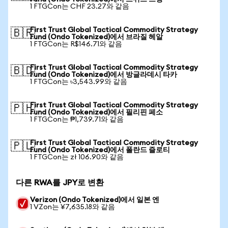
1 FTGCon는 CHF 23.27와 같음
First Trust Global Tactical Commodity Strategy
🇧🇷
Fund (Ondo Tokenized)에서 브라질 헤알
1 FTGCon는 R$146.71와 같음
First Trust Global Tactical Commodity Strategy
🇧🇩
Fund (Ondo Tokenized)에서 방글라데시 타카
1 FTGCon는 ৳3,543.99와 같음
First Trust Global Tactical Commodity Strategy
🇵🇭
Fund (Ondo Tokenized)에서 필리핀 페소
1 FTGCon는 ₱1,739.71와 같음
First Trust Global Tactical Commodity Strategy
🇵🇱
Fund (Ondo Tokenized)에서 폴란드 즐로티
1 FTGCon는 zł 106.90와 같음
다른 RWA를 JPY로 변환
Verizon (Ondo Tokenized)에서 일본 엔
1 VZon는 ¥7,635.18와 같음